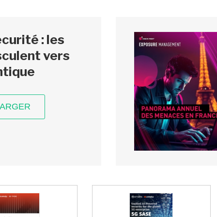
urité : les
culent vers
ntique
HARGER