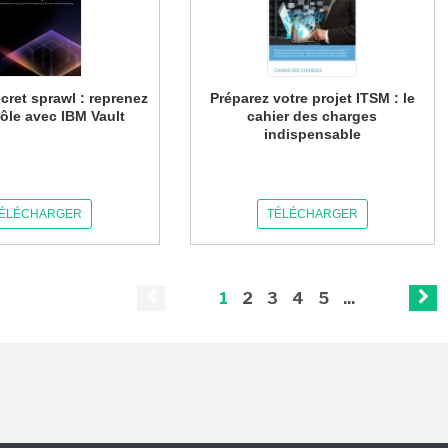
cret sprawl : reprenez
Préparez votre projet ITSM : le
rôle avec IBM Vault
cahier des charges
indispensable
ÉLÉCHARGER
TÉLÉCHARGER
1
2
3
4
5
...