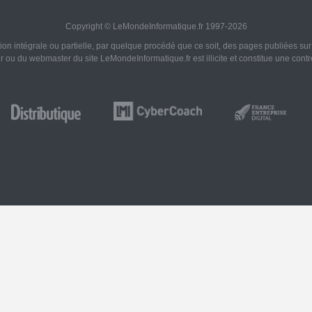
Copyright © LeMondeInformatique.fr 1997-2026
on intégrale ou partielle, par quelque procédé que ce soit, des pages publiées sur ce
ur ou du webmaster du site LeMondeInformatique.fr est illicite et constitue une cont