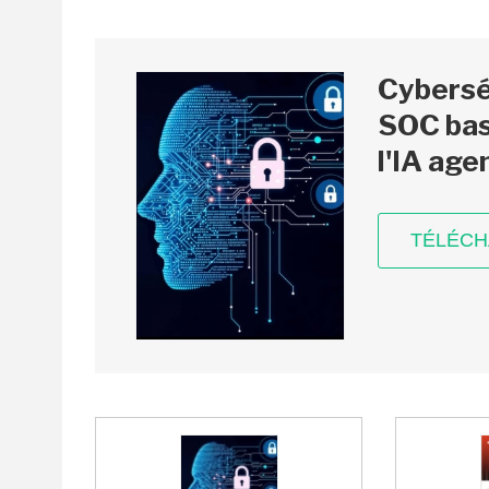
Cyberséc
SOC bas
l'IA age
TÉLÉC