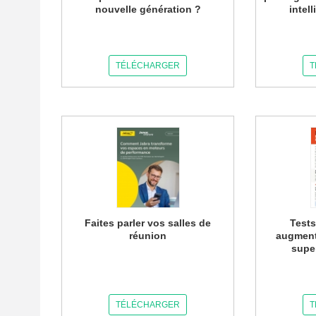
nouvelle génération ?
intel
TÉLÉCHARGER
T
Faites parler vos salles de
Tests
réunion
augment
supe
TÉLÉCHARGER
T