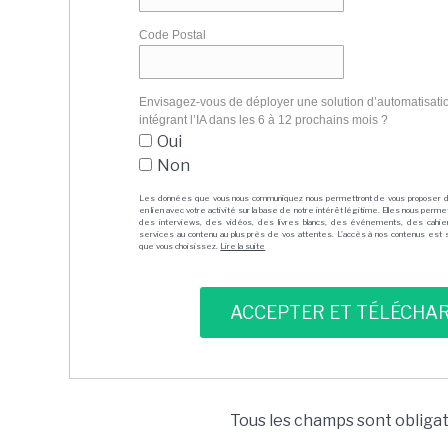
Code Postal
Envisagez-vous de déployer une solution d’automatisation
intégrant l’IA dans les 6 à 12 prochains mois ?
Oui
Non
Les données que vous nous communiquez nous permettront de vous proposer 
en lien avec votre activité sur la base de notre intérêt légitime. Elles nous per
des interviews, des vidéos, des livres blancs, des événements, des cahie
services au contenu au plus près de vos attentes. L'accès à nos contenus est soit
que vous choisissez.
Lire la suite
Tous les champs sont obliga