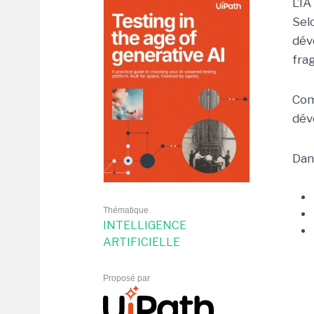
L’I
Sel
dév
fra
Com
dév
Dan
Thématique
INTELLIGENCE
ARTIFICIELLE
Proposé par