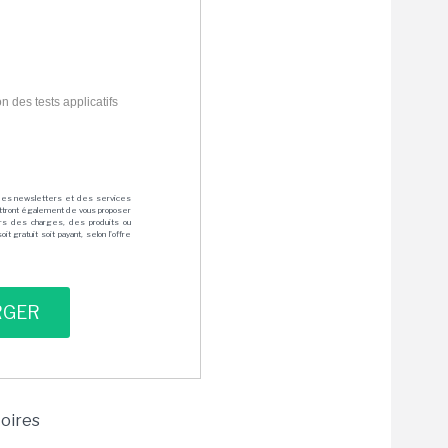
 des tests applicatifs
des newsletters et des services
mettront également de vous proposer
rs des charges, des produits ou
 gratuit soit payant, selon l'offre
toires