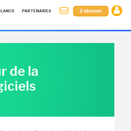
S'abonner
BLANCS
PARTENAIRES
r de la
iciels