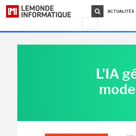
ACTUALITÉS
L'IA g
moder