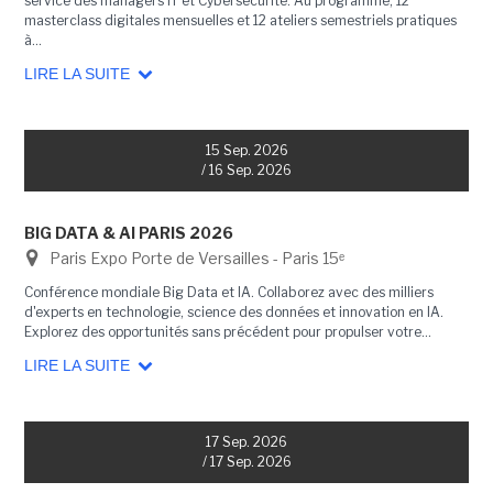
service des managers IT et Cybersécurité. Au programme, 12
masterclass digitales mensuelles et 12 ateliers semestriels pratiques
à...
LIRE LA SUITE
15 Sep. 2026
/ 16 Sep. 2026
BIG DATA & AI PARIS 2026
Paris Expo Porte de Versailles - Paris 15ᵉ
Conférence mondiale Big Data et IA. Collaborez avec des milliers
d'experts en technologie, science des données et innovation en IA.
Explorez des opportunités sans précédent pour propulser votre...
LIRE LA SUITE
17 Sep. 2026
/ 17 Sep. 2026