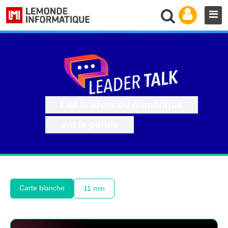
Les leaders du numérique
ont la parole
Carte blanche
11 min