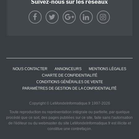
Suivez-nous sur les réseaux
NOUS CONTACTER
ANNONCEURS
MENTIONS LÉGALES
CHARTE DE CONFIDENTIALITÉ
CONDITIONS GÉNÉRALES DE VENTE
PARAMÈTRES DE GESTION DE LA CONFIDENTIALITÉ
Copyright © LeMondeInformatique.fr 1997-2026
Toute reproduction ou représentation intégrale ou partielle, par quelque
procédé que ce soit, des pages publiées sur ce site, faite sans l'autorisation
de l'éditeur ou du webmaster du site LeMondeInformatique.fr est illicite et
constitue une contrefaçon.