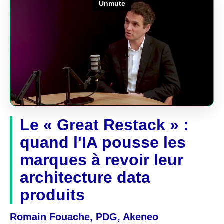
Le « Great Restack » :
quand l'IA pousse les
marques à revoir leur
architecture data
produits
Romain Fouache, PDG, Akeneo