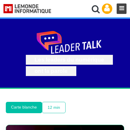
Les leaders du numérique
ont la parole
Carte blanche
12 min