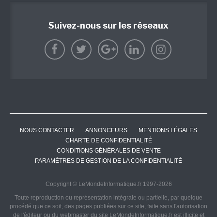
Suivez-nous sur les réseaux
NOUS CONTACTER
ANNONCEURS
MENTIONS LÉGALES
CHARTE DE CONFIDENTIALITÉ
CONDITIONS GÉNÉRALES DE VENTE
PARAMÈTRES DE GESTION DE LA CONFIDENTIALITÉ
Copyright © LeMondeInformatique.fr 1997-2026
Toute reproduction ou représentation intégrale ou partielle, par quelque
procédé que ce soit, des pages publiées sur ce site, faite sans l'autorisation
de l'éditeur ou du webmaster du site LeMondeInformatique.fr est illicite et