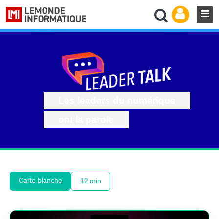
Les leaders du numérique
ont la parole
Carte blanche
12 min