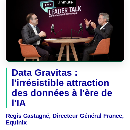
Data Gravitas :
l'irrésistible attraction
des données à l'ère de
l'IA
Regis Castagné, Directeur Général France,
Equinix