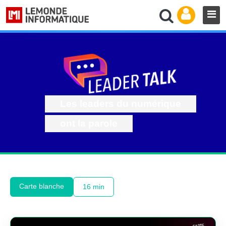
Les leaders du numérique
ont la parole
Carte blanche
16 min