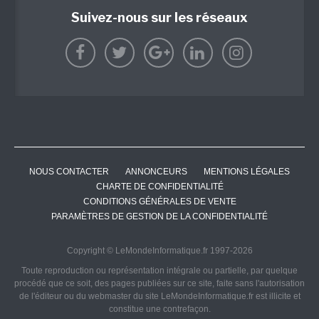
Suivez-nous sur les réseaux
NOUS CONTACTER
ANNONCEURS
MENTIONS LÉGALES
CHARTE DE CONFIDENTIALITÉ
CONDITIONS GÉNÉRALES DE VENTE
PARAMÈTRES DE GESTION DE LA CONFIDENTIALITÉ
Copyright © LeMondeInformatique.fr 1997-2026
Toute reproduction ou représentation intégrale ou partielle, par quelque
procédé que ce soit, des pages publiées sur ce site, faite sans l'autorisation
de l'éditeur ou du webmaster du site LeMondeInformatique.fr est illicite et
constitue une contrefaçon.