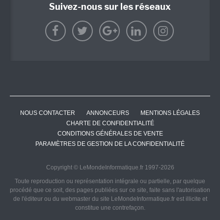
Suivez-nous sur les réseaux
NOUS CONTACTER
ANNONCEURS
MENTIONS LÉGALES
CHARTE DE CONFIDENTIALITÉ
CONDITIONS GÉNÉRALES DE VENTE
PARAMÈTRES DE GESTION DE LA CONFIDENTIALITÉ
Copyright © LeMondeInformatique.fr 1997-2026
Toute reproduction ou représentation intégrale ou partielle, par quelque
procédé que ce soit, des pages publiées sur ce site, faite sans l'autorisation
de l'éditeur ou du webmaster du site LeMondeInformatique.fr est illicite et
constitue une contrefaçon.