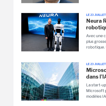
LE 23 JUILLET
Neura R
robotiq
Avec une co
plus gross
robotique. 
LE 23 JUILLET
Microso
dans l'I
La start-u
Microsoft 
modèles IA