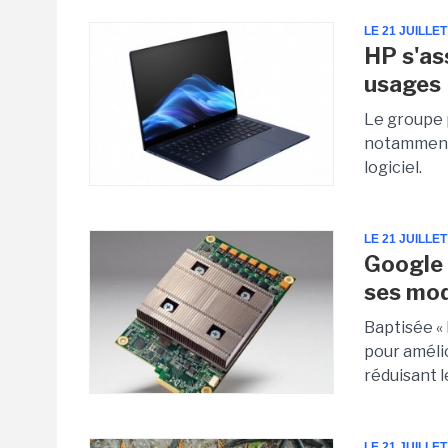
LE 21 JUILLET
HP s'as
usages 
Le groupe p
notamment 
logiciel.
LE 21 JUILLET
Google 
ses mod
Baptisée « 
pour améli
réduisant 
LE 21 JUILLET