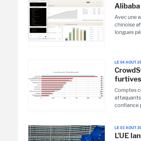
Alibaba
Avec une a
chinoise a
longues pér
LE 04 AOUT 2
CrowdSt
furtives
Comptes com
attaquants
confiance p
LE 03 AOUT 2
L'UE lan