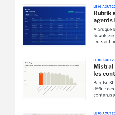
LE 06 AOUT 2
Rubrik s
agents 
Alors que 
Rubrik lanc
leurs actio
LE 06 AOUT 2
Mistral
les con
Baptisé Shi
définir des
contenus gé
LE 05 AOUT 2