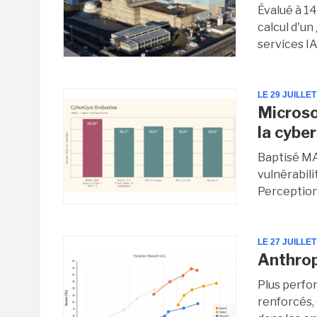
Évalué à 14
calcul d'u
services IA
LE 29 JUILLET
Microso
la cybe
Baptisé MA
vulnérabil
Perception,
LE 27 JUILLET
Anthrop
Plus perfo
renforcés, 