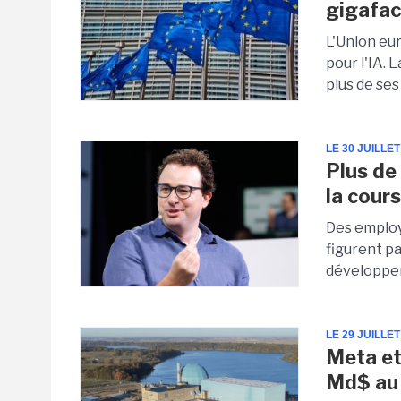
gigafac
L'Union eu
pour l'IA. 
plus de se
LE 30 JUILLET
Plus de 
la cour
Des employ
figurent pa
développe
LE 29 JUILLET
Meta et
Md$ au