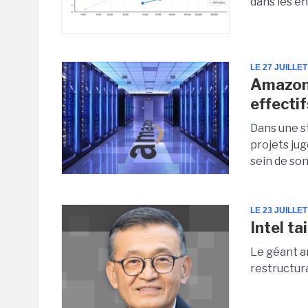
dans les e
LE 27 JUILLET
Amazon 
effectif
Dans une s
projets ju
sein de son
LE 23 JUILLET
Intel ta
Le géant a
restructura