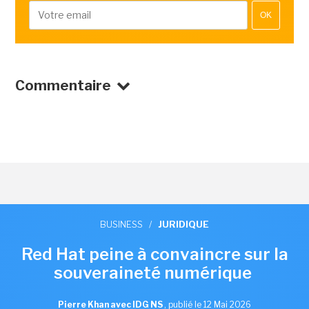
OK
Commentaire
BUSINESS
/
JURIDIQUE
Red Hat peine à convaincre sur la
souveraineté numérique
Pierre Khan avec IDG NS
,
publié le 12 Mai 2026