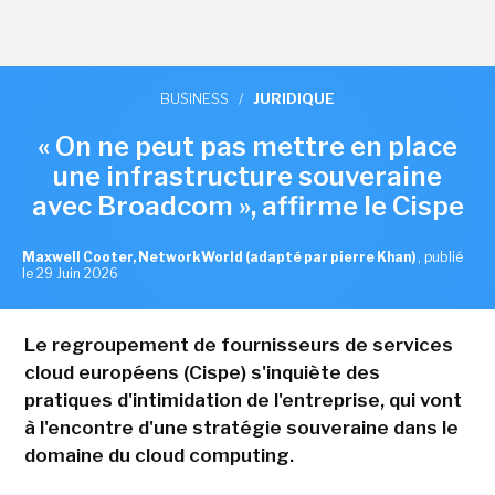
BUSINESS
/
JURIDIQUE
« On ne peut pas mettre en place
une infrastructure souveraine
avec Broadcom », affirme le Cispe
Maxwell Cooter, NetworkWorld (adapté par pierre Khan)
,
publié
le 29 Juin 2026
Le regroupement de fournisseurs de services
cloud européens (Cispe) s'inquiète des
pratiques d'intimidation de l'entreprise, qui vont
à l'encontre d'une stratégie souveraine dans le
domaine du cloud computing.