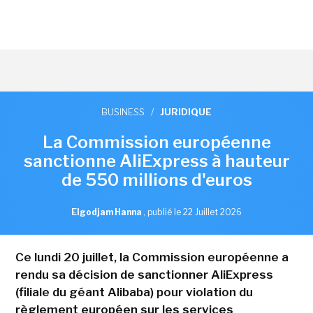
BUSINESS
/
JURIDIQUE
La Commission européenne
sanctionne AliExpress à hauteur
de 550 millions d'euros
Elgodjam Hanna
,
publié le 22 Juillet 2026
Ce lundi 20 juillet, la Commission européenne a
rendu sa décision de sanctionner AliExpress
(filiale du géant Alibaba) pour violation du
règlement européen sur les services