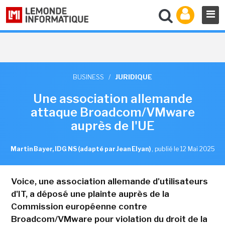
BUSINESS
/
JURIDIQUE
Une association allemande
attaque Broadcom/VMware
auprès de l'UE
Martin Bayer, IDG NS (adapté par Jean Elyan)
,
publié le 12 Mai 2025
Voice, une association allemande d'utilisateurs
d'IT, a déposé une plainte auprès de la
Commission européenne contre
Broadcom/VMware pour violation du droit de la