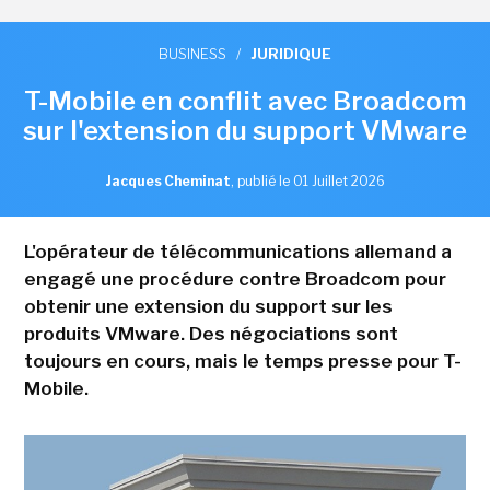
BUSINESS
/
JURIDIQUE
T-Mobile en conflit avec Broadcom
sur l'extension du support VMware
Jacques Cheminat
,
publié le 01 Juillet 2026
L'opérateur de télécommunications allemand a
engagé une procédure contre Broadcom pour
obtenir une extension du support sur les
produits VMware. Des négociations sont
toujours en cours, mais le temps presse pour T-
Mobile.