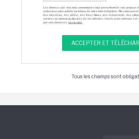
Les données que vous nous communiquez nous permettront de vous proposer 
en lien avec votre activité sur la base de notre intérêt légitime. Elles nous per
des interviews, des vidéos, des livres blancs, des événements, des cahie
services au contenu au plus près de vos attentes. L'accès à nos contenus est soit
que vous choisissez.
Lire la suite
Tous les champs sont obliga