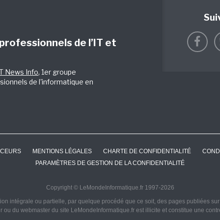
Sui
 professionnels de l’IT et
IT News Info
, 1er groupe
sionnels de l'informatique en
CEURS
MENTIONS LÉGALES
CHARTE DE CONFIDENTIALITÉ
COND
PARAMÈTRES DE GESTION DE LA CONFIDENTIALITÉ
Copyright © LeMondeInformatique.fr 1997-2026
on intégrale ou partielle, par quelque procédé que ce soit, des pages publiées sur ce
ur ou du webmaster du site LeMondeInformatique.fr est illicite et constitue une cont