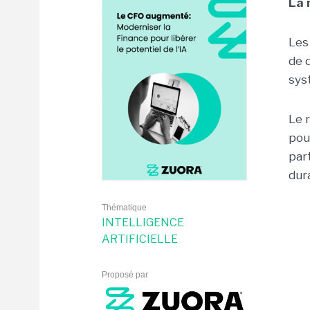
La 
Les
de 
sys
Le 
pou
par
dur
Thématique
INTELLIGENCE
ARTIFICIELLE
Proposé par