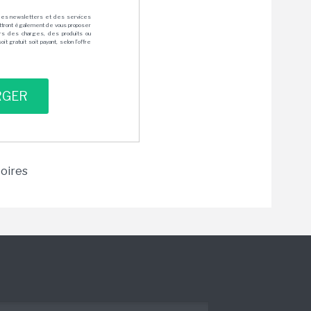
des newsletters et des services
mettront également de vous proposer
rs des charges, des produits ou
 gratuit soit payant, selon l'offre
toires