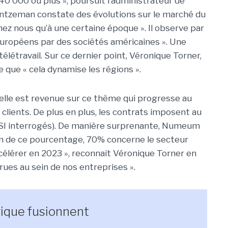
40 000 ou plus », poursuit l’administrateur de
tzeman constate des évolutions sur le marché du
chez nous qu’à une certaine époque ». Il observe par
européens par des sociétés américaines ». Une
létravail. Sur ce dernier point, Véronique Torner,
que « cela dynamise les régions ».
elle est revenue sur ce thème qui progresse au
 clients. De plus en plus, les contrats imposent au
SI interrogés). De manière surprenante, Numeum
ein de ce pourcentage, 70% concerne le secteur
célérer en 2023 », reconnait Véronique Torner en
rues au sein de nos entreprises ».
que fusionnent