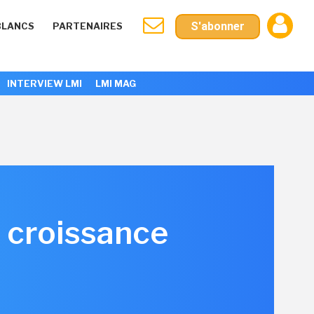
S'abonner
BLANCS
PARTENAIRES
INTERVIEW LMI
LMI MAG
 croissance