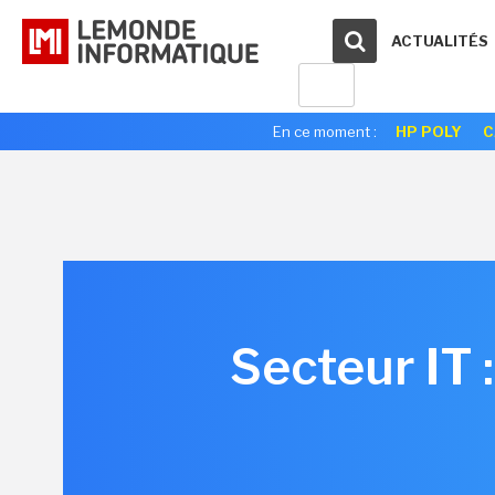
ACTUALITÉS
En ce moment :
HP POLY
C
Secteur IT