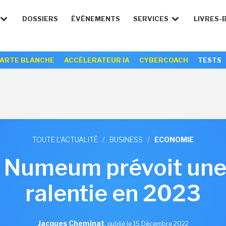
DOSSIERS
ÉVÉNEMENTS
SERVICES
LIVRES-
ARTE BLANCHE
ACCÉLERATEUR IA
CYBERCOACH
TESTS
TOUTE L'ACTUALITÉ
/
BUSINESS
/
ECONOMIE
 : Numeum prévoit une
ralentie en 2023
Jacques Cheminat
,
publié le 15 Décembre 2022