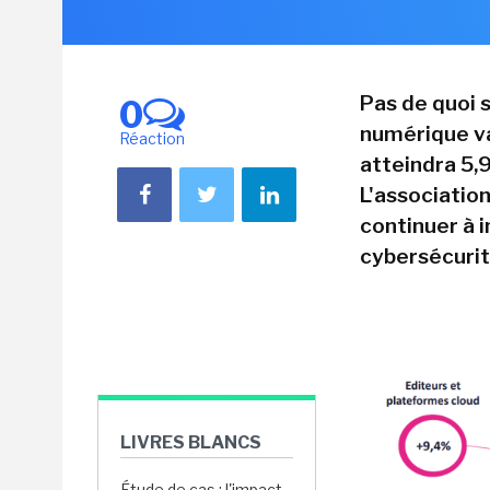
Pas de quoi 
0
numérique va
Réaction
atteindra 5,
L'associatio
continuer à 
cybersécurité
LIVRES BLANCS
Étude de cas : l'impact