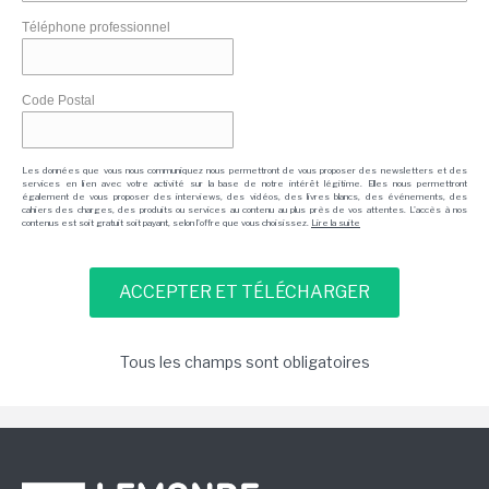
Téléphone professionnel
Code Postal
Les données que vous nous communiquez nous permettront de vous proposer des newsletters et des
services en lien avec votre activité sur la base de notre intérêt légitime. Elles nous permettront
également de vous proposer des interviews, des vidéos, des livres blancs, des événements, des
cahiers des charges, des produits ou services au contenu au plus près de vos attentes. L'accès à nos
contenus est soit gratuit soit payant, selon l'offre que vous choisissez.
Lire la suite
Tous les champs sont obligatoires