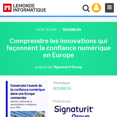
LIVRE BLANC
/
BUSINESS
Comprendre les innovations qui
façonnent la confiance numérique
en Europe
proposé par
Signaturit Group
Thématique
BUSINESS
Proposé par