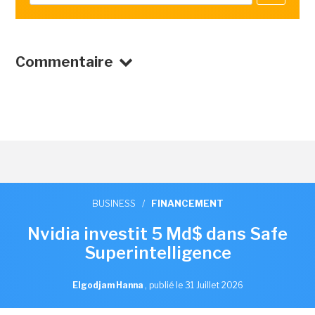
Commentaire
BUSINESS
/
FINANCEMENT
Nvidia investit 5 Md$ dans Safe
Superintelligence
Elgodjam Hanna
,
publié le 31 Juillet 2026