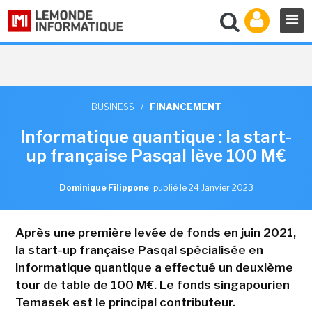
BUSINESS
/
FINANCEMENT
Informatique quantique : la start-
up française Pasqal lève 100 M€
Dominique Filippone
,
publié le 24 Janvier 2023
Après une première levée de fonds en juin 2021,
la start-up française Pasqal spécialisée en
informatique quantique a effectué un deuxième
tour de table de 100 M€. Le fonds singapourien
Temasek est le principal contributeur.