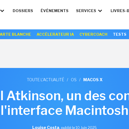
DOSSIERS
ÉVÉNEMENTS
SERVICES
LIVRES-
ARTE BLANCHE
ACCÉLERATEUR IA
CYBERCOACH
TESTS
TOUTE L'ACTUALITÉ
/
OS
/
MACOS X
l Atkinson, un des c
l'interface Macintosh
Louise Costa
,
publié le 10 Juin 2025