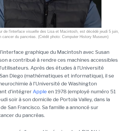
ur de l'interface visuelle des Lisa et Macintosh, est décédé jeudi 5 juin,
un cancer du pancréas. (Crédit photo: Computer History Museum)
l’interface graphique du Macintosh avec Susan
inson a contribué à rendre ces machines accessibles
d’utilisateurs. Après des études à l’Université
à San Diego (mathématiques et informatique), il se
 neurochimie à l'Université de Washington
vant d'intégrer
Apple
en 1978 (employé numéro 51
udi soir à son domicile de Portola Valley, dans la
ie de San Francisco. Sa famille a annoncé sur
cancer du pancréas.