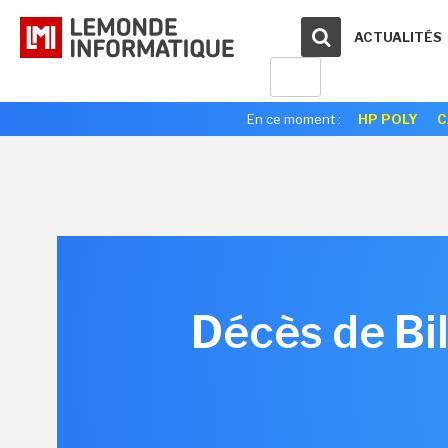
ACTUALITÉS
En ce moment :
HP POLY
C
Décès de Bil