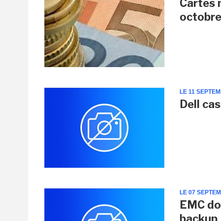
Cartes 
octobr
LE 11 SEPTE
Dell ca
LE 07 SEPTE
EMC do
backup