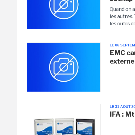
Quand on a 
les autres.
les outils 
LE 06 SEPTE
EMC car
externe
LE 31 AOUT 2
IFA : M