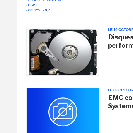
/ CLOUD COMPUTING
/ FLASH
/ SAUVEGARDE
LE 10 OCTOB
Disques
perfor
LE 08 OCTOB
EMC con
System