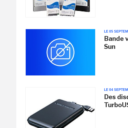
LE 05 SEPTE
Bande v
Sun
LE 04 SEPTE
Des dis
TurboU