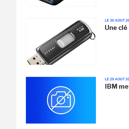
LE 30 AOUT 2
Une clé
LE 29 AOUT 2
IBM met