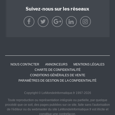
Suivez-nous sur les réseaux
NOUS CONTACTER
ANNONCEURS
MENTIONS LÉGALES
CHARTE DE CONFIDENTIALITÉ
CONDITIONS GÉNÉRALES DE VENTE
PARAMÈTRES DE GESTION DE LA CONFIDENTIALITÉ
Copyright © LeMondeInformatique.fr 1997-2026
Toute reproduction ou représentation intégrale ou partielle, par quelque
procédé que ce soit, des pages publiées sur ce site, faite sans l'autorisation
de l'éditeur ou du webmaster du site LeMondeInformatique.fr est illicite et
constitue une contrefaçon.