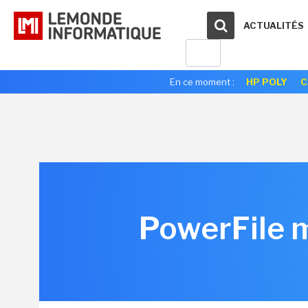
ACTUALITÉS
En ce moment :
HP POLY
C
PowerFile 