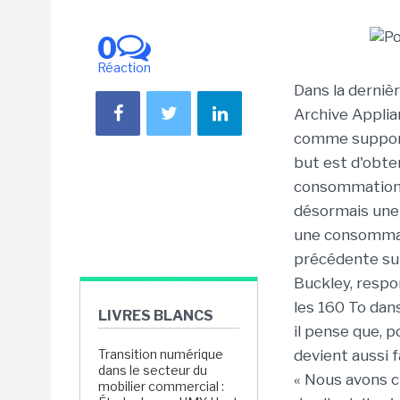
0
Réaction
Dans la derniè
Archive Applia
comme support 
but est d'obte
consommation 
désormais une 
une consommati
précédente sur
Buckley, respo
les 160 To dans
LIVRES BLANCS
il pense que, p
Transition numérique
devient aussi 
dans le secteur du
« Nous avons c
mobilier commercial :