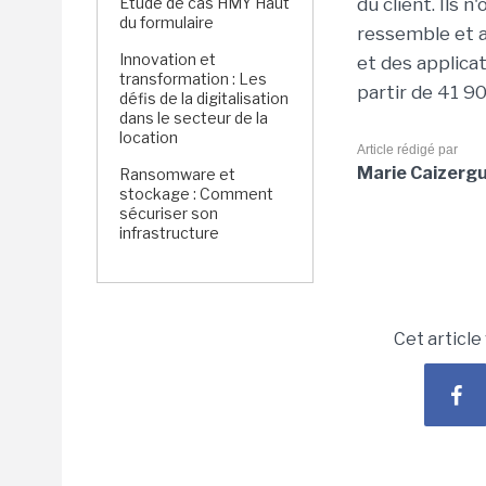
Étude de cas HMY Haut
du client. Ils n
du formulaire
ressemble et a
Innovation et
et des applicat
transformation : Les
partir de 41 90
défis de la digitalisation
dans le secteur de la
location
Article rédigé par
Marie Caizerg
Ransomware et
stockage : Comment
sécuriser son
infrastructure
Cet article