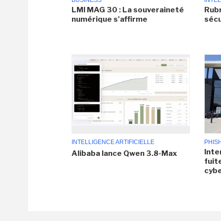
BUSINESS
INTEL
LMI MAG 30 : La souveraineté
Rubr
numérique s'affirme
sécu
INTELLIGENCE ARTIFICIELLE
PHIS
Inte
Alibaba lance Qwen 3.8-Max
fuit
cyb