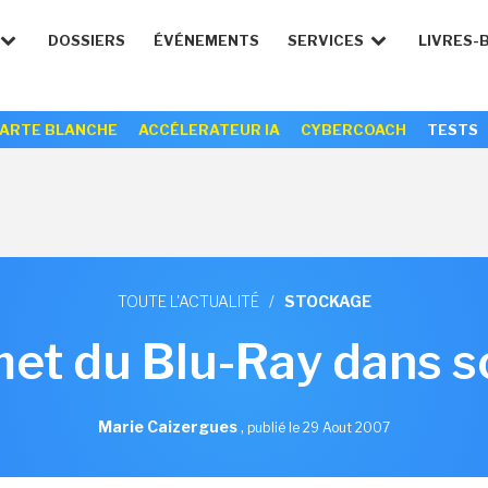
DOSSIERS
ÉVÉNEMENTS
SERVICES
LIVRES-
ARTE BLANCHE
ACCÉLERATEUR IA
CYBERCOACH
TESTS
TOUTE L'ACTUALITÉ
/
STOCKAGE
met du Blu-Ray dans s
Marie Caizergues
,
publié le 29 Aout 2007