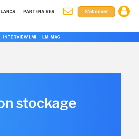
S'abonner
BLANCS
PARTENAIRES
INTERVIEW LMI
LMI MAG
on stockage