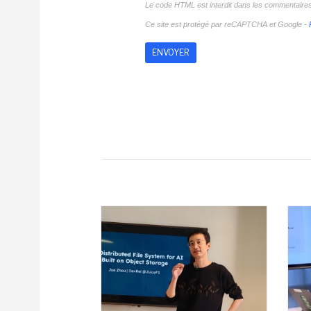
Le code HTML est interdit dans les commentaire
Ce site est protégé par reCAPTCHA et Google -