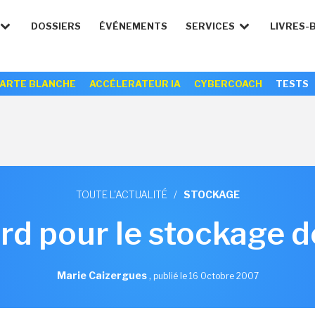
DOSSIERS
ÉVÉNEMENTS
SERVICES
LIVRES-
ARTE BLANCHE
ACCÉLERATEUR IA
CYBERCOACH
TESTS
TOUTE L'ACTUALITÉ
/
STOCKAGE
rd pour le stockage 
Marie Caizergues
,
publié le 16 Octobre 2007