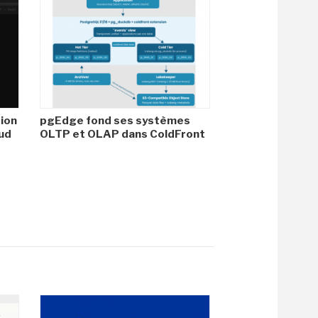
tion
pgEdge fond ses systèmes
ud
OLTP et OLAP dans ColdFront