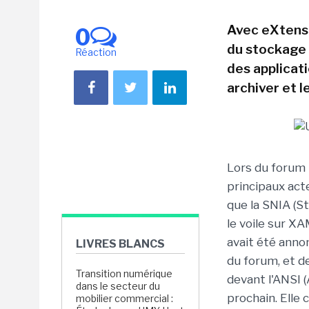
Avec eXtensi
0
du stockage 
Réaction
des applicati
archiver et l
Lors du forum
principaux act
que la SNIA (S
le voile sur X
avait été anno
LIVRES BLANCS
du forum, et d
Transition numérique
devant l'ANSI 
dans le secteur du
prochain. Elle 
mobilier commercial :