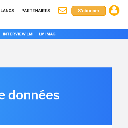
S'abonner
BLANCS
PARTENAIRES
INTERVIEW LMI
LMI MAG
de données