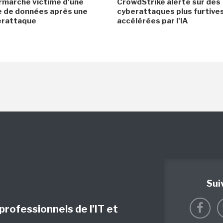
rmarché victime d'une
CrowdStrike alerte sur des
e de données après une
cyberattaques plus furtives
erattaque
accélérées par l'IA
Sui
 professionnels de l’IT et