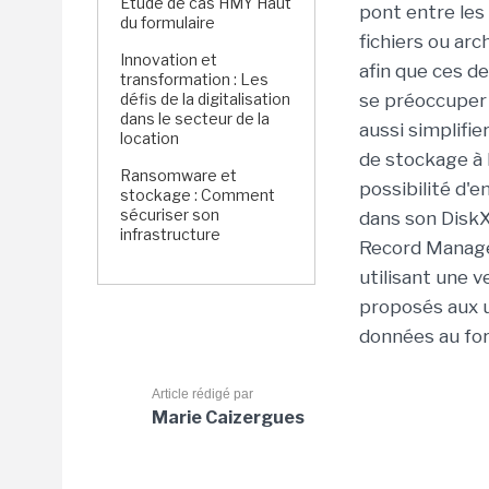
Étude de cas HMY Haut
pont entre les 
du formulaire
fichiers ou arc
Innovation et
afin que ces d
transformation : Les
défis de la digitalisation
se préoccuper 
dans le secteur de la
aussi simplifi
location
de stockage à l
Ransomware et
possibilité d
stockage : Comment
sécuriser son
dans son DiskX
infrastructure
Record Manager
utilisant une 
proposés aux ut
données au fo
Article rédigé par
Marie Caizergues