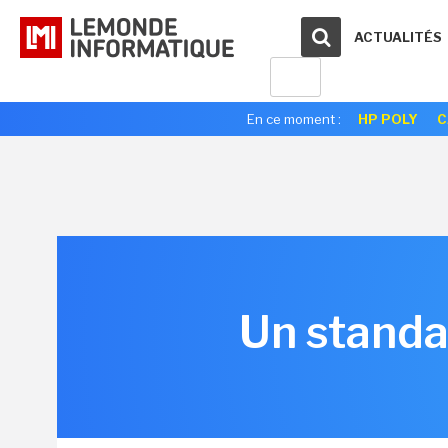
ACTUALITÉS
En ce moment :
HP POLY
C
Un standa