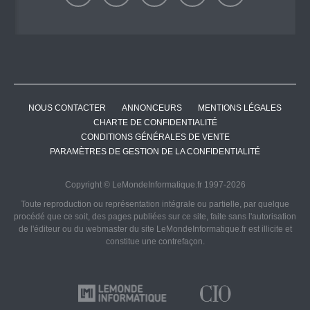
NOUS CONTACTER
ANNONCEURS
MENTIONS LÉGALES
CHARTE DE CONFIDENTIALITÉ
CONDITIONS GÉNÉRALES DE VENTE
PARAMÈTRES DE GESTION DE LA CONFIDENTIALITÉ
Copyright © LeMondeInformatique.fr 1997-2026
Toute reproduction ou représentation intégrale ou partielle, par quelque
procédé que ce soit, des pages publiées sur ce site, faite sans l'autorisation
de l'éditeur ou du webmaster du site LeMondeInformatique.fr est illicite et
constitue une contrefaçon.