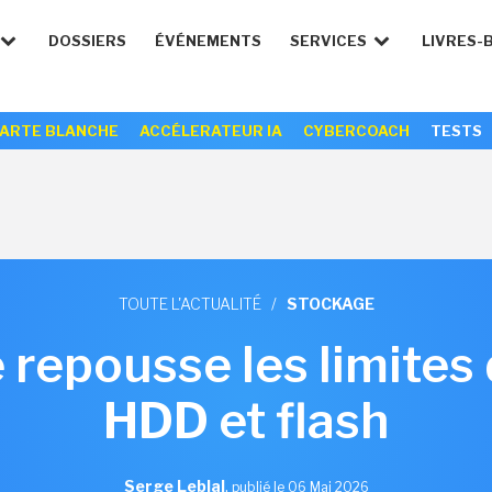
DOSSIERS
ÉVÉNEMENTS
SERVICES
LIVRES-
ARTE BLANCHE
ACCÉLERATEUR IA
CYBERCOACH
TESTS
TOUTE L'ACTUALITÉ
/
STOCKAGE
e repousse les limites
HDD et flash
Serge Leblal
,
publié le 06 Mai 2026