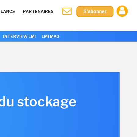
S'abonner
BLANCS
PARTENAIRES
INTERVIEW LMI
LMI MAG
 du stockage