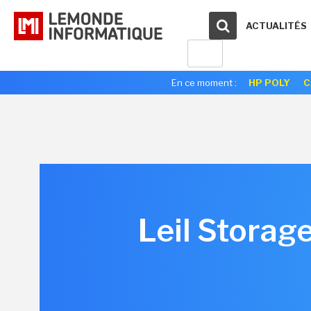
ACTUALITÉS
En ce moment :
HP POLY
C
Leil Storag