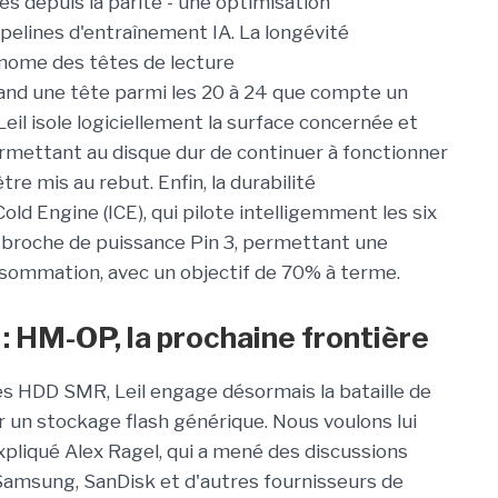
 depuis la parité - une optimisation
ipelines d'entraînement IA. La
longévité
nome des têtes de lecture
and une tête parmi les 20 à 24 que compte un
il isole logiciellement la surface concernée et
ermettant au disque dur de continuer à fonctionner
tre mis au rebut. Enfin, la
durabilité
Cold Engine (ICE), qui pilote intelligemment les six
a broche de puissance Pin 3, permettant une
sommation, avec un objectif de 70% à terme.
 : HM-OP, la prochaine frontière
les HDD SMR, Leil engage désormais la bataille de
r un stockage flash générique. Nous voulons lui
expliqué Alex Ragel, qui a mené des discussions
Samsung, SanDisk et d'autres fournisseurs de