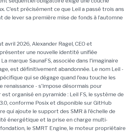
nt séquentiel obligatoire exige une couche
x. C'est précisément ce que Leil a passé trois ans
nt de lever sa première mise de fonds à l’automne
ut avril 2026, Alexander Ragel, CEO et
présenter une nouvelle identité unifiée
 La marque SaunaFS, associée dans l'imaginaire
ivage, est définitivement abandonnée. Le nom Leil -
pécifique qui se dégage quand l'eau touche les
de renaissance - s'impose désormais pour
 est organisé en pyramide : Leil FS, le système de
3.0, conforme Posix et disponible sur GitHub
ire qui ajoute le support des SMR à l'échelle de
cité énergétique et la prise en charge multi-
 fondation, le SMRT Engine, le moteur propriétaire