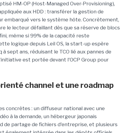
aptisé
HM-OP
(Host-Managed Over-Provisioning),
 appliquée aux HDD : transférer la gestion de
leur embarqué vers le système hôte. Concrètement,
e le lecteur défaillant dès que sa réserve de blocs
ini, même si 99% de la capacité reste
ette logique depuis Leil OS, la start-up espère
q à sept ans, réduisant le TCO lié aux pannes de
'initiative est portée devant l'OCP Group pour
rienté
channel
et une roadmap
ces concrètes : un diffuseur national avec une
vidéo à la demande, un hébergeur japonais
 de partage de fichiers d'entreprise, et plusieurs
est également intégrée dans les dépôts officiels