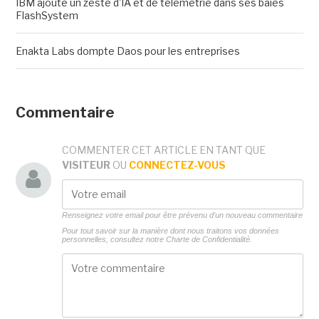
IBM ajoute un zeste d'IA et de télémétrie dans ses baies
FlashSystem
Enakta Labs dompte Daos pour les entreprises
Commentaire
COMMENTER CET ARTICLE EN TANT QUE
VISITEUR
OU
CONNECTEZ-VOUS
Renseignez votre email pour être prévenu d'un nouveau commentaire
Pour tout savoir sur la manière dont nous traitons vos données
personnelles, consultez notre
Charte de Confidentialité.