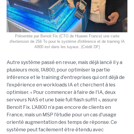
Présentée par Benoit Fix (CTO de Huawei France) une carte
d'extension de 256 To pour le système d'inférence et de training IA
A800 est dans les tuyaux. (Crédit DF)
Autre système passé en revue, mais déjà lancé il y a
plusieurs mois, l’A
800,
pour
optimiser la partie
inférence et le training d'entreprises qui
on
t
déjà de
l'expérience en
workloads
IA
et cherchent à les
optimiser
.
« P
our commencer à faire de l'IA, deux
serveurs NAS et
une baie full flash suffit
», assure
Benoit Fix. L'A800 n’a pas
encore
de clients
en
France,
mais un MSP l'étudie pour un cas d'usage
orienté augmentation des temps de réponse.
Ce
système peut facilement être étendu avec