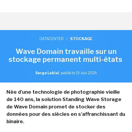
DATACENTER
/
STOCKAGE
Wave Domain travaille sur un
stockage permanent multi-états
Serge Leblal
,
publié le 19 Juin 2026
Née d'une technologie de photographie vieille
de 140 ans, la solution Standing Wave Storage
de Wave Domain promet de stocker des
données pour des siècles en s'affranchissant du
binaire.