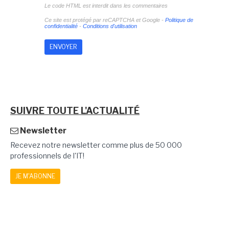
Le code HTML est interdit dans les commentaires
Ce site est protégé par reCAPTCHA et Google -
Politique de
confidentialité
-
Conditions d'utilisation
SUIVRE TOUTE L'ACTUALITÉ
Newsletter
Recevez notre newsletter comme plus de 50 000
professionnels de l'IT!
JE M'ABONNE