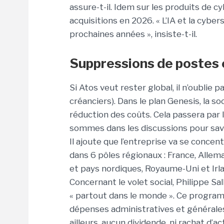
assure-t-il. Idem sur les produits de 
acquisitions en 2026. « L’IA et la cybe
prochaines années », insiste-t-il.
Suppressions de postes 
Si Atos veut rester global, il n’oublie
créanciers). Dans le plan Genesis, la
réduction des coûts. Cela passera par l
sommes dans les discussions pour savoi
Il ajoute que l’entreprise va se concen
dans 6 pôles régionaux : France, Allem
et pays nordiques, Royaume-Uni et Irl
Concernant le volet social, Philippe S
« partout dans le monde ». Ce progra
dépenses administratives et générales 
ailleurs, aucun dividende, ni rachat d’