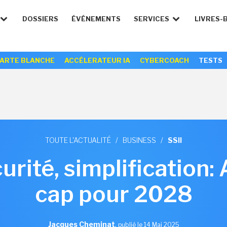
DOSSIERS
ÉVÉNEMENTS
SERVICES
LIVRES-
ARTE BLANCHE
ACCÉLERATEUR IA
CYBERCOACH
TESTS
TOUTE L'ACTUALITÉ
/
BUSINESS
/
SSII
urité, simplification: 
cap pour 2028
Jacques Cheminat
,
publié le 14 Mai 2025