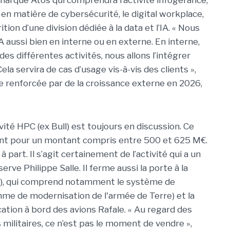
a marque Atos qui comprendra l’activité infogérance,
 en matière de cybersécurité, le digital workplace,
tion d’une division dédiée à la data et l’IA. « Nous
IA aussi bien en interne ou en externe. En interne,
 des différentes activités, nous allons l’intégrer
ela servira de cas d’usage vis-à-vis des clients »,
tre renforcée par de la croissance externe en 2026,
tivité HPC (ex Bull) est toujours en discussion. Ce
ent pour un montant compris entre 500 et 625 M€.
 part. Il s’agit certainement de l’activité qui a un
erve Philippe Salle. Il ferme aussi la porte à la
m), qui comprend notamment le système de
 de modernisation de l'armée de Terre) et la
tion à bord des avions Rafale. « Au regard des
militaires, ce n’est pas le moment de vendre »,