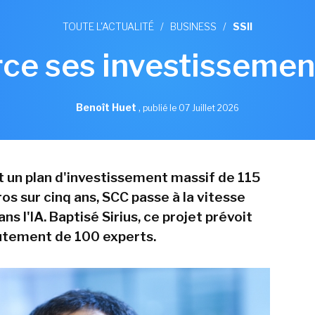
TOUTE L'ACTUALITÉ
/
BUSINESS
/
SSII
ce ses investissement
Benoît Huet
,
publié le 07 Juillet 2026
 un plan d'investissement massif de 115
ros sur cinq ans, SCC passe à la vitesse
ns l'IA. Baptisé Sirius, ce projet prévoit
rutement de 100 experts.