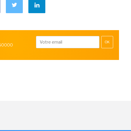
OK
 50000