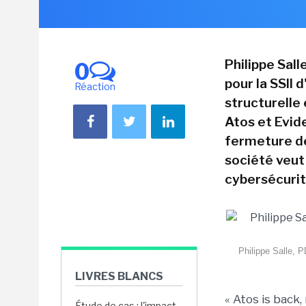
Philippe Sall
0
pour la SSII 
Réaction
structurelle
Atos et Evide
fermeture de
société veut 
cybersécurit
Philippe Salle, P
LIVRES BLANCS
« Atos is back
Étude de cas : l'impact