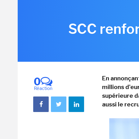
SCC renfor
En annonçant
0
millions d'eu
Réaction
supérieure da
aussi le rec