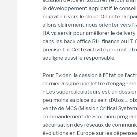
scission d’Atos en 2023) et retour à l
le développement applicatif, le conseil
migration vers le cloud. On note l’appari
allons clairement nous orienter vers l’
l’IA va servir pour améliorer le delivery
dans les back office RH, finance ou IT. C
précise-t-il. Cette activité pourrait ê
souligne aussi le responsable.
Pour Eviden, la cession à l'Etat de l'ac
dernier a signé une lettre d’engagem
« Les supercalculateurs est un dossier à
peu moins sa place au sein d’Atos », obs
vente de MCS (Mission Critical Syste
commandement de Scorpion (programme
sécurisation des réseaux de communica
évolutions en Europe sur les dépenses 