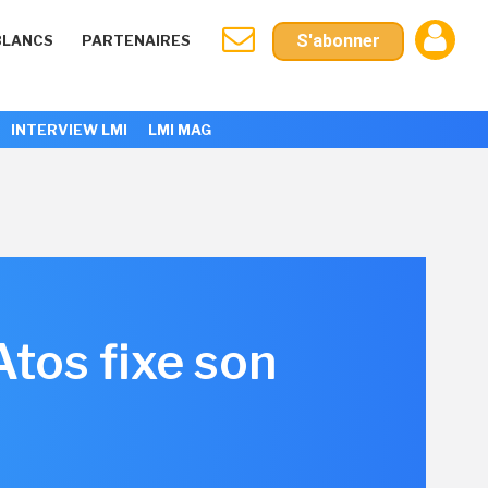
S'abonner
BLANCS
PARTENAIRES
INTERVIEW LMI
LMI MAG
Atos fixe son