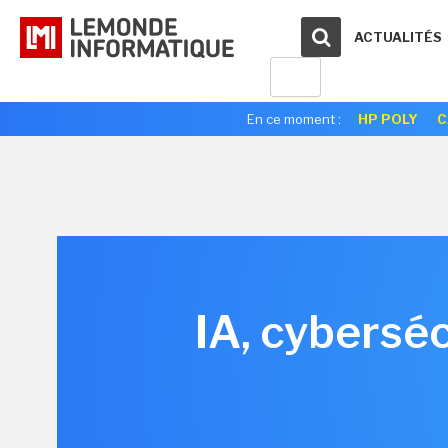
ACTUALITÉS
En ce moment :
HP POLY
C
IA, cyberséc