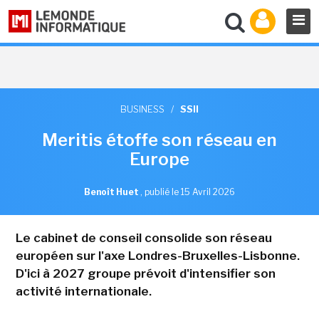
BUSINESS
/
SSII
Meritis étoffe son réseau en
Europe
Benoît Huet
,
publié le 15 Avril 2026
Le cabinet de conseil consolide son réseau
européen sur l'axe Londres-Bruxelles-Lisbonne.
D'ici à 2027 groupe prévoit d'intensifier son
activité internationale.