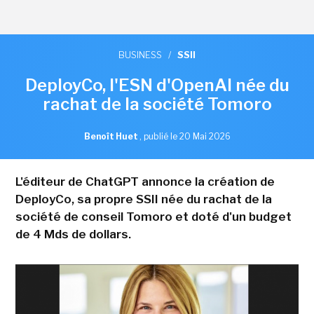
BUSINESS
/
SSII
DeployCo, l'ESN d'OpenAI née du
rachat de la société Tomoro
Benoît Huet
,
publié le 20 Mai 2026
L'éditeur de ChatGPT annonce la création de
DeployCo, sa propre SSII née du rachat de la
société de conseil Tomoro et doté d'un budget
de 4 Mds de dollars.