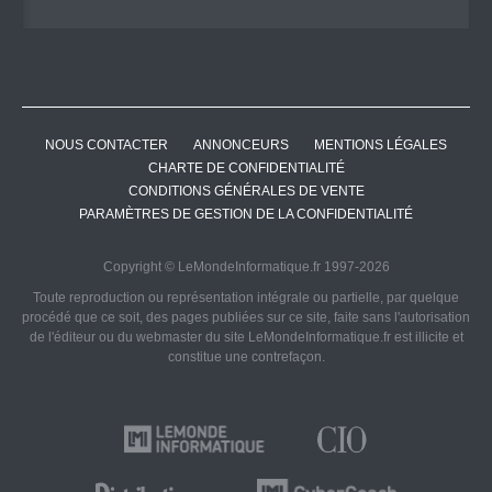
NOUS CONTACTER
ANNONCEURS
MENTIONS LÉGALES
CHARTE DE CONFIDENTIALITÉ
CONDITIONS GÉNÉRALES DE VENTE
PARAMÈTRES DE GESTION DE LA CONFIDENTIALITÉ
Copyright © LeMondeInformatique.fr 1997-2026
Toute reproduction ou représentation intégrale ou partielle, par quelque
procédé que ce soit, des pages publiées sur ce site, faite sans l'autorisation
de l'éditeur ou du webmaster du site LeMondeInformatique.fr est illicite et
constitue une contrefaçon.