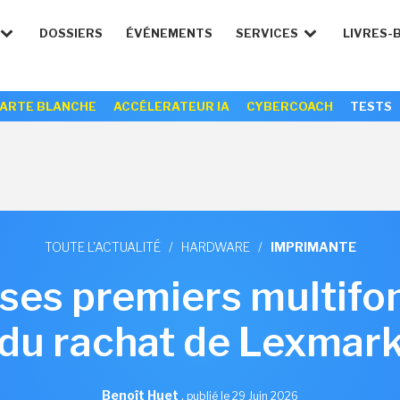
DOSSIERS
ÉVÉNEMENTS
SERVICES
LIVRES-
ARTE BLANCHE
ACCÉLERATEUR IA
CYBERCOACH
TESTS
TOUTE L'ACTUALITÉ
/
HARDWARE
/
IMPRIMANTE
ses premiers multifo
du rachat de Lexmar
Benoît Huet
,
publié le 29 Juin 2026