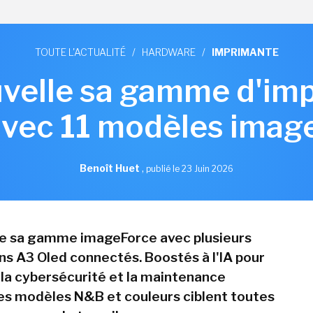
TOUTE L'ACTUALITÉ
/
HARDWARE
/
IMPRIMANTE
velle sa gamme d'im
avec 11 modèles imag
Benoît Huet
,
publié le 23 Juin 2026
e sa gamme imageForce avec plusieurs
ns A3 Oled connectés. Boostés à l'IA pour
la cybersécurité et la maintenance
ces modèles N&B et couleurs ciblent toutes