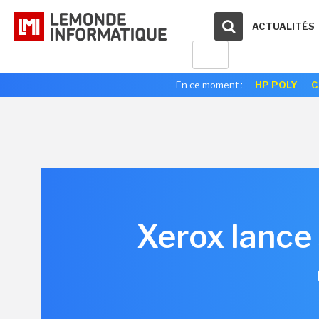
ACTUALITÉS
En ce moment :
HP POLY
C
Xerox lance 