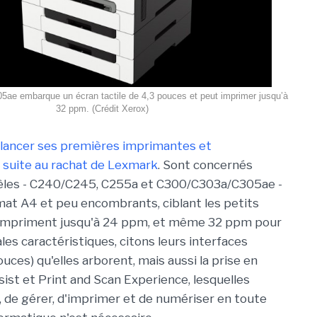
05ae embarque un écran tactile de 4,3 pouces et peut imprimer jusqu’à
32 ppm. (Crédit Xerox)
 lancer ses premières imprimantes et
 suite au rachat de Lexmark
. Sont concernés
èles - C240/C245, C255a et C300/C303a/C305ae -
mat A4 et peu encombrants, ciblant les petits
s impriment jusqu'à 24 ppm, et même 32 ppm pour
les caractéristiques, citons leurs interfaces
pouces) qu'elles arborent, mais aussi la prise en
ist et Print and Scan Experience, lesquelles
r, de gérer, d'imprimer et de numériser en toute