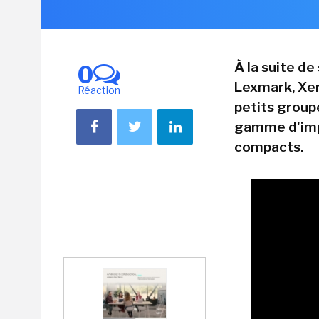
À la suite d
0
Lexmark, Xer
Réaction
petits group
gamme d'imp
compacts.