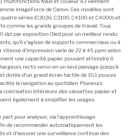
1 multifonctions N&B et couleur A3 viennent
a gamme imageForce de Canon. Ces modèles sont
 quatre séries (C3026, C3100, C4100 et C4000) et
tits comme les grands groupes de travail. Tous
0 dpi par exposition Oled pour un meilleur rendu
nts, qu'il s'agisse de supports commerciaux ou à
r vitesse d'impression varie de 22 à 45 ppm selon
ment une capacité papier pouvant atteindre 6
chargeurs recto verso en un seul passage (jusqu'à
est dotée d'un grand écran tactile de 10,1 pouces
acilite la navigation au quotidien. Plusieurs
colorisation intérieure des cassettes papier et
buent également à simplifier les usages.
e part pour analyser, via l'apprentissage
 afin de recommander automatiquement les
és et d'assurer une surveillance continue des