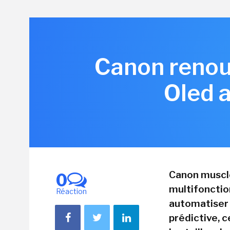
Canon renou
Oled 
Canon muscl
0
multifonctio
Réaction
automatiser 
prédictive, 