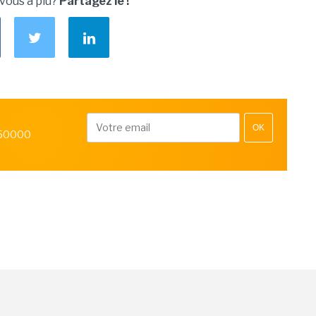
 vous a plu?
Partagez le !
OK
 50000