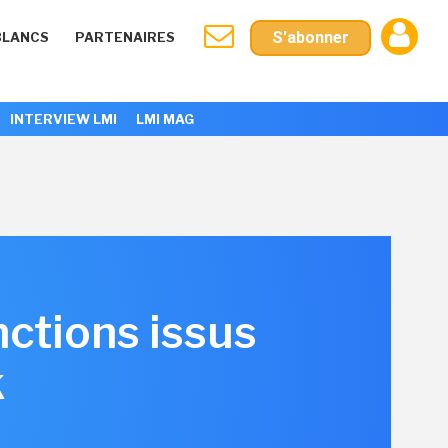
S'abonner
BLANCS
PARTENAIRES
INTERVIEW LMI
LMI MAG
nctions issus
k