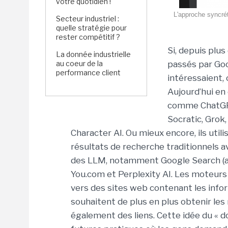
votre quotidien !
L'approche syncrét
Secteur industriel :
quelle stratégie pour
rester compétitif ?
Si, depuis plus
La donnée industrielle
au coeur de la
passés par Goo
performance client
intéressaient,
Aujourd’hui en
comme ChatGPT
Socratic, Grok
Character AI. Ou mieux encore, ils util
résultats de recherche traditionnels 
des LLM, notamment Google Search (ave
You.com et Perplexity AI. Les moteurs 
vers des sites web contenant les info
souhaitent de plus en plus obtenir les
également des liens. Cette idée du « d