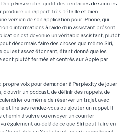
 Deep Research », qui lit des centaines de sources
r produire un rapport très détaillé et bien
 une version de son application pour iPhone, qui
ion d'informations à l’aide d’un assistant présent
ication est devenue un véritable assistant, plutôt
Il peut désormais faire des choses que même Siri,
 ce qui est assez étonnant, étant donné que les
se sont plutôt fermés et centrés sur Apple par
 sa propre voix pour demander à Perplexity de jouer
 d'ouvrir un podcast, de définir des rappels, de
alendrier ou même de réserver un trajet avec
le et lire ses rendez-vous ou ajouter un rappel. Il
e chemin à suivre ou envoyer un courrier
 va également au-delà de ce que Siri peut faire en
mme OpenTable ou YouTube et en pré-remplissant