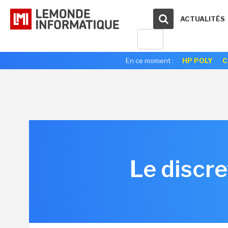
ACTUALITÉS
En ce moment :
HP POLY
C
Le discre