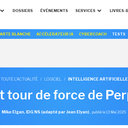
DOSSIERS
ÉVÉNEMENTS
SERVICES
LIVRES-
ARTE BLANCHE
ACCÉLERATEUR IA
CYBERCOACH
TESTS
TOUTE L'ACTUALITÉ
/
LOGICIEL
/
INTELLIGENCE ARTIFICIELLE
t tour de force de Per
Mike Elgan, IDG NS (adapté par Jean Elyan)
,
publié le 13 Mai 2025