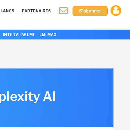
S'abonner
BLANCS
PARTENAIRES
INTERVIEW LMI
LMI MAG
plexity AI