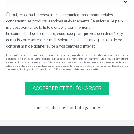
Oui, je souhaite recevoir les communications commerciales
concernant les produits, services et événements Salesforce. Je peux
me désabonner de la liste d'envoi à tout moment.
En soumettant ce formulaire, vous acceptez que vos coordonnées, y
compris votre adresse e-mail, soient transmises aux sponsors de ce
contenu afin de donner suite à vos centres d’intérêt.
Les données que vous nous communiquez nous permettront de vous proposer des newsletters et des
services en lien avec votre activité sur la base de notre intérêt légitime. Elles nous permettront
également de vous proposer des interviews, des vidéos, des livres blancs, des événements, des
cahiers des charges, des produits ou services au contenu au plus près de vos attentes. L'accès à nos
contenus est soit gratuit soit payant, selon l'offre que vous choisissez.
Lire la suite
Tous les champs sont obligatoires