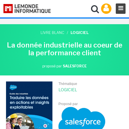
LIVRE BLANC
/
LOGICIEL
La donnée industrielle au coeur de
la performance client
proposé par
SALESFORCE
Thématique
LOGICIEL
Proposé par