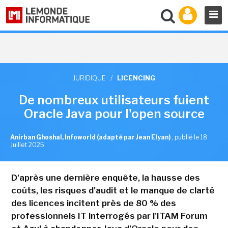
JURIDIQUE
/
LICENCING
De nombreux utilisateurs fuient
Oracle Java pour l'open source
Anirban Ghoshal, Infoworld (adapté par Jean Elyan)
,
publié le 18
Juillet 2025
D'après une dernière enquête, la hausse des
coûts, les risques d'audit et le manque de clarté
des licences incitent près de 80 % des
professionnels IT interrogés par l'ITAM Forum