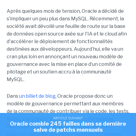
Après quelques mois de tension, Oracle a décidé de
s’impliquer un peu plus dans MySQL. Récemment, la
société avait dévoilé une feuille de route sur la base
de données open source axée sur l'IA et le cloud afin
d'accélérer le déploiement de fonctionnalités
destinées aux développeurs. Aujourd’hui, elle va un
cran plus loin en annonçant un nouveau modèle de
gouvernance avec la mise en place d’un comité de
pilotage et un soutien accru à la communauté
MySQL.
Dans
un billet de blog
, Oracle propose donc un
modèle de gouvernance permettant aux membres
de la communauté de contribuer via le code, les tests,
la documentation, les revues et les discussions
ARTICLE SUIVANT
Oracle comble 245 failles dans sa dernière
techniques. Les contributeurs expérimentés
salve de patchs mensuels
pourront assumer des responsabilités accrues en