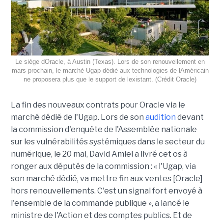
Le siège dOracle, à Austin (Texas). Lors de son renouvellement en
mars prochain, le marché Ugap dédié aux technologies de lAméricain
ne proposera plus que le support de lexistant. (Crédit Oracle)
La fin des nouveaux contrats pour Oracle via le
marché dédié de l'Ugap. Lors de son
audition
devant
la commission d'enquête de l'Assemblée nationale
sur les vulnérabilités systémiques dans le secteur du
numérique, le 20 mai, David Amiel a livré cet os à
ronger aux députés de la commission : « l'Ugap, via
son marché dédié, va mettre fin aux ventes [Oracle]
hors renouvellements. C'est un signal fort envoyé à
l'ensemble de la commande publique », a lancé le
ministre de l'Action et des comptes publics. Et de