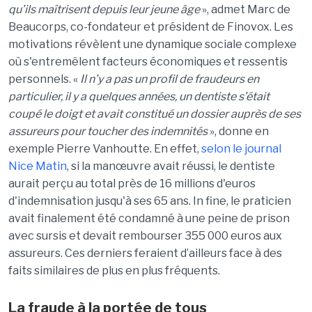
qu
’
ils maîtrisent depuis leur jeune âge
», admet Marc de
Beaucorps, co-fondateur et président de Finovox. Les
motivations révèlent une dynamique sociale complexe
où s'entremêlent facteurs économiques et ressentis
personnels. «
Il n
’
y a pas un profil de fraudeurs en
particulier, il y a quelques anné
es, un dentiste s
’était
coupé le doigt et avait constitué un dossier aupr
è
s de ses
assureurs pour toucher des indemnités
», donne en
exemple Pierre Vanhoutte. En effet,
selon le journal
Nice Matin
, si la manœuvre avait réussi, le dentiste
aurait perçu au total près de 16 millions d'euros
d'indemnisation jusqu'à ses 65 ans. In fine, le praticien
avait finalement été condamné à une peine de prison
avec sursis et devait rembourser 355 000 euros aux
assureurs. Ces derniers feraient d’ailleurs face à des
faits similaires de plus en plus fréquents.
La fraude à la portée de tous