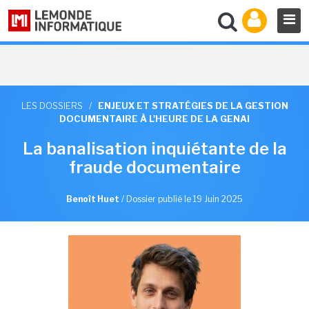
LES DOSSIERS
/
ENJEUX ET STRATÉGIES DE LA GESTION
DOCUMENTAIRE À L'HEURE DE LA GENAI
La banalisation inquiétante de la
fraude documentaire
Benoît Huet
/
Dossier publié le 19 Juin 2025