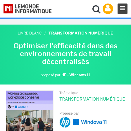
LIVRE BLANC
/
TRANSFORMATION NUMÉRIQUE
Optimiser l'efficacité dans des
environnements de travail
décentralisés
proposé par
HP - Windows 11
Thématique
TRANSFORMATION NUMÉRIQUE
Proposé par