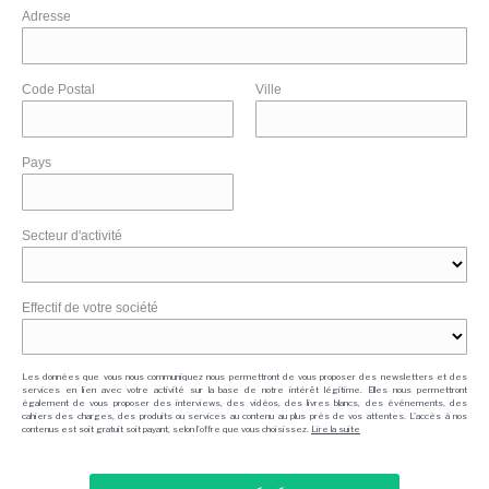
Adresse
Code Postal
Ville
Pays
Secteur d'activité
Effectif de votre société
Les données que vous nous communiquez nous permettront de vous proposer des newsletters et des
services en lien avec votre activité sur la base de notre intérêt légitime. Elles nous permettront
également de vous proposer des interviews, des vidéos, des livres blancs, des événements, des
cahiers des charges, des produits ou services au contenu au plus près de vos attentes. L'accès à nos
contenus est soit gratuit soit payant, selon l'offre que vous choisissez.
Lire la suite