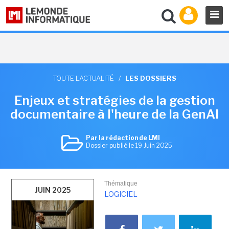
TOUTE L'ACTUALITÉ
/
LES DOSSIERS
Enjeux et stratégies de la gestion
documentaire à l'heure de la GenAI
Par la rédaction de LMI
Dossier publié le 19 Juin 2025
Thématique
JUIN 2025
LOGICIEL