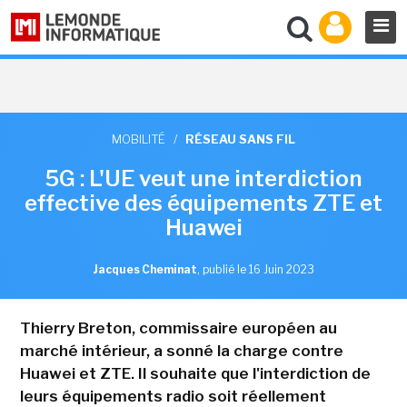
MOBILITÉ
/
RÉSEAU SANS FIL
5G : L'UE veut une interdiction
effective des équipements ZTE et
Huawei
Jacques Cheminat
,
publié le 16 Juin 2023
Thierry Breton, commissaire européen au
marché intérieur, a sonné la charge contre
Huawei et ZTE. Il souhaite que l'interdiction de
leurs équipements radio soit réellement