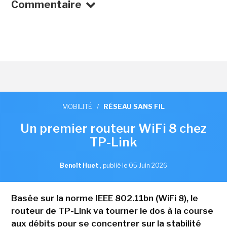
Commentaire
MOBILITÉ
/
RÉSEAU SANS FIL
Un premier routeur WiFi 8 chez
TP-Link
Benoît Huet
,
publié le 05 Juin 2026
Basée sur la norme IEEE 802.11bn (WiFi 8), le
routeur de TP-Link va tourner le dos à la course
aux débits pour se concentrer sur la stabilité