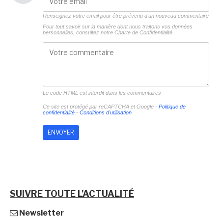
Renseignez votre email pour être prévenu d'un nouveau commentaire
Pour tout savoir sur la manière dont nous traitons vos données
personnelles, consultez notre
Charte de Confidentialité.
Le code HTML est interdit dans les commentaires
Ce site est protégé par reCAPTCHA et Google -
Politique de
confidentialité
-
Conditions d'utilisation
SUIVRE TOUTE L'ACTUALITÉ
Newsletter