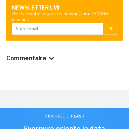
NEWSLETTER LMI
Recevez notre newsletter comme plus de 50000
abonnés
OK
Commentaire
STOCKAGE
/
FLASH
Everpure oriente le data