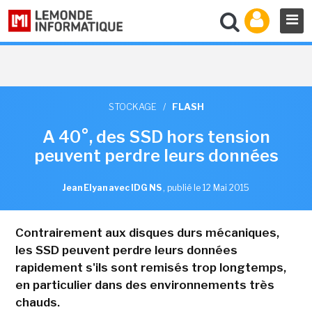
STOCKAGE
/
FLASH
A 40°, des SSD hors tension
peuvent perdre leurs données
Jean Elyan avec IDG NS
,
publié le 12 Mai 2015
Contrairement aux disques durs mécaniques,
les SSD peuvent perdre leurs données
rapidement s'ils sont remisés trop longtemps,
en particulier dans des environnements très
chauds.