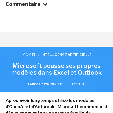
Commentaire
LOGICIEL
/
INTELLIGENCE ARTIFICIELLE
Microsoft pousse ses propres
modèles dans Excel et Outlook
Louise Costa
,
publié le 09 Juillet 2026
Après avoir longtemps utilisé les modèles
d'OpenAI et d'Anthropic, Microsoft commence à
déployer davantage sa propre famille de