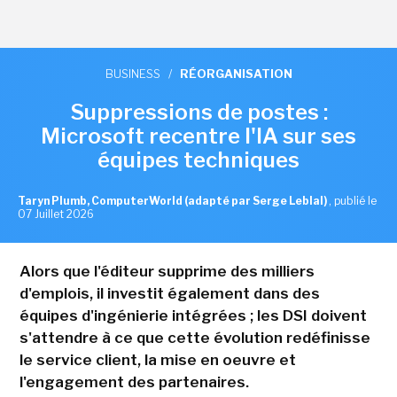
BUSINESS
/
RÉORGANISATION
Suppressions de postes :
Microsoft recentre l'IA sur ses
équipes techniques
Taryn Plumb, ComputerWorld (adapté par Serge Leblal)
,
publié le
07 Juillet 2026
Alors que l'éditeur supprime des milliers
d'emplois, il investit également dans des
équipes d'ingénierie intégrées ; les DSI doivent
s'attendre à ce que cette évolution redéfinisse
le service client, la mise en oeuvre et
l'engagement des partenaires.