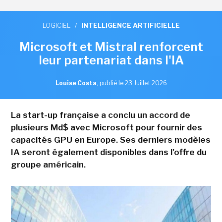
LOGICIEL
/
INTELLIGENCE ARTIFICIELLE
Microsoft et Mistral renforcent
leur partenariat dans l'IA
Louise Costa
,
publié le 23 Juillet 2026
La start-up française a conclu un accord de
plusieurs Md$ avec Microsoft pour fournir des
capacités GPU en Europe. Ses derniers modèles
IA seront également disponibles dans l'offre du
groupe américain.