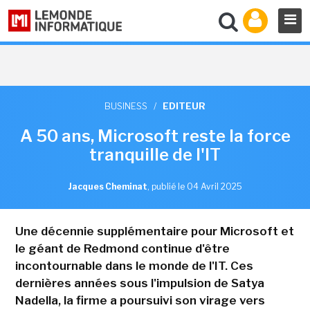
BUSINESS
/
EDITEUR
A 50 ans, Microsoft reste la force
tranquille de l'IT
Jacques Cheminat
,
publié le 04 Avril 2025
Une décennie supplémentaire pour Microsoft et
le géant de Redmond continue d'être
incontournable dans le monde de l'IT. Ces
dernières années sous l'impulsion de Satya
Nadella, la firme a poursuivi son virage vers