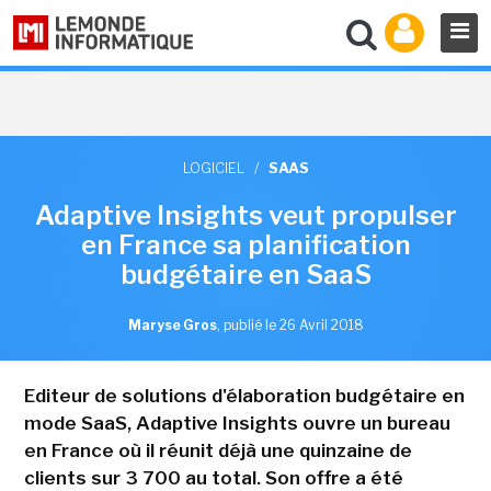
LOGICIEL
/
SAAS
Adaptive Insights veut propulser
en France sa planification
budgétaire en SaaS
Maryse Gros
,
publié le 26 Avril 2018
Editeur de solutions d'élaboration budgétaire en
mode SaaS, Adaptive Insights ouvre un bureau
en France où il réunit déjà une quinzaine de
clients sur 3 700 au total. Son offre a été