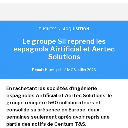
BUSINESS
/
ACQUISITION
Le groupe SII reprend les
espagnols Airtificial et Aertec
Solutions
Benoît Huet
,
publié le 08 Juillet 2026
En rachetant les sociétés d'ingénierie
espagnoles Airtificial et Aertec Solutions, le
groupe récupère 560 collaborateurs et
consolide sa présence en Europe, deux
semaines seulement après avoir repris une
partie des actifs de Centum T&S.