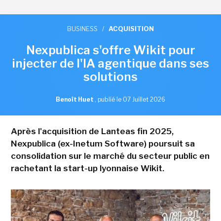
BUSINESS
/
ACQUISITION
Nexpublica s'offre Wikit pour
injecter de l'IA agentique dans ses
solutions
Benoît Huet
,
publié le 07 Juillet 2026
Après l'acquisition de Lanteas fin 2025,
Nexpublica (ex-Inetum Software) poursuit sa
consolidation sur le marché du secteur public en
rachetant la start-up lyonnaise Wikit.