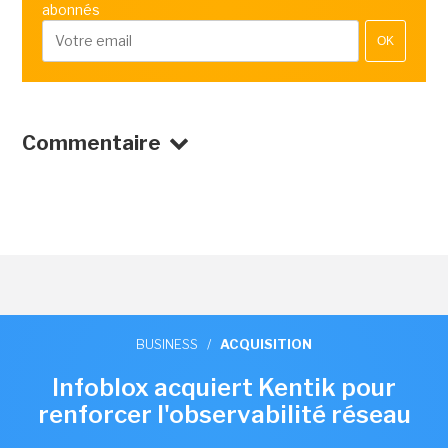
abonnés
OK
Commentaire
BUSINESS
/
ACQUISITION
Infoblox acquiert Kentik pour
renforcer l'observabilité réseau