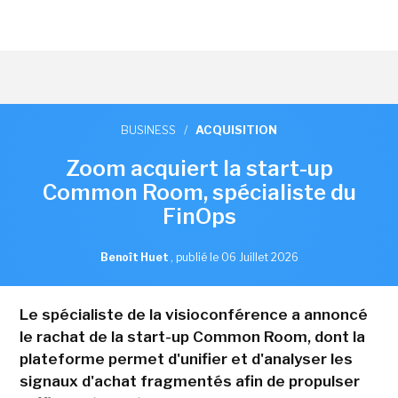
BUSINESS
/
ACQUISITION
Zoom acquiert la start-up
Common Room, spécialiste du
FinOps
Benoît Huet
,
publié le 06 Juillet 2026
Le spécialiste de la visioconférence a annoncé
le rachat de la start-up Common Room, dont la
plateforme permet d'unifier et d'analyser les
signaux d'achat fragmentés afin de propulser