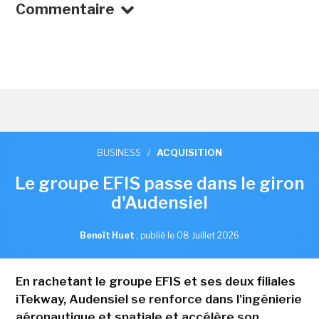
Commentaire
BUSINESS
/
ACQUISITION
Le groupe EFIS passe dans le giron
d'Audensiel
Benoît Huet
,
publié le 08 Juillet 2026
En rachetant le groupe EFIS et ses deux filiales
iTekway, Audensiel se renforce dans l'ingénierie
aéronautique et spatiale et accélère son