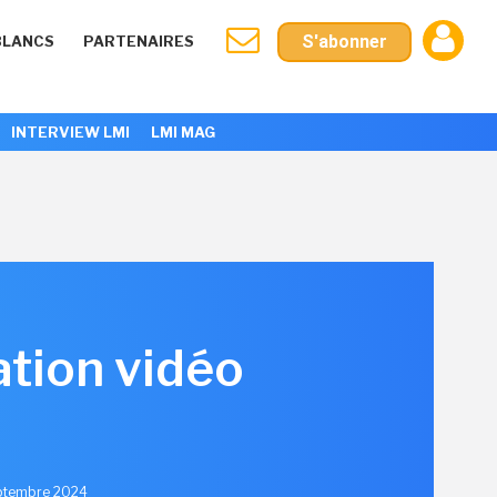
S'abonner
BLANCS
PARTENAIRES
INTERVIEW LMI
LMI MAG
ation vidéo
eptembre 2024