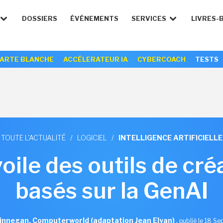
DOSSIERS
ÉVÉNEMENTS
SERVICES
LIVRES-
ARTE BLANCHE
ACCÉLERATEUR IA
CYBERCOACH
TESTS
TOUTE L'ACTUALITÉ
/
LOGICIEL
/
INTELLIGENCE ARTIFICIELLE
ile des outils de cré
basés sur la GenAI
innegan, Computerworld (adaptation Jean Elyan)
,
publié le 18 S