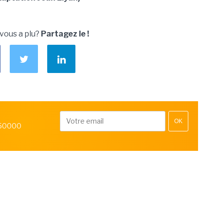
 vous a plu?
Partagez le !
OK
 50000