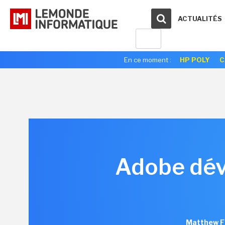
ACTUALITÉS
En ce moment :
HP POLY
C
Adobe dévo
Matthew F