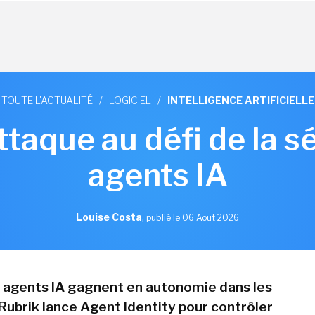
TOUTE L'ACTUALITÉ
/
LOGICIEL
/
INTELLIGENCE ARTIFICIELLE
ttaque au défi de la s
agents IA
Louise Costa
,
publié le 06 Aout 2026
s agents IA gagnent en autonomie dans les
 Rubrik lance Agent Identity pour contrôler