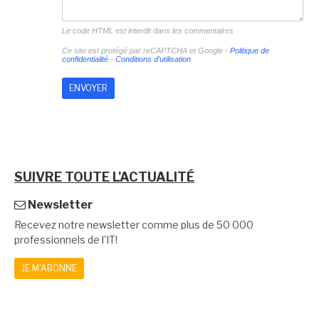
Le code HTML est interdit dans les commentaires
Ce site est protégé par reCAPTCHA et Google -
Politique de
confidentialité
-
Conditions d'utilisation
SUIVRE TOUTE L'ACTUALITÉ
Newsletter
Recevez notre newsletter comme plus de 50 000
professionnels de l'IT!
JE M'ABONNE