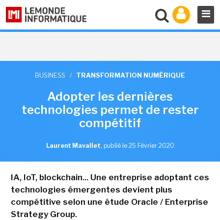
BUSINESS
/
TRANSFORMATION NUMÉRIQUE
Adopter les dernières
technologies permet de rester
compétitif
Laurent Mavallet
,
publié le 25 Février 2020
IA, IoT, blockchain... Une entreprise adoptant ces
technologies émergentes devient plus
compétitive selon une étude Oracle / Enterprise
Strategy Group.