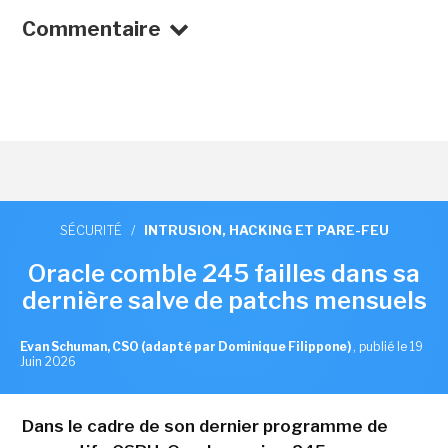
Commentaire
SÉCURITÉ
/
INTRUSION, HACKING ET PARE-FEU
Oracle comble 245 failles dans sa
dernière salve de patchs mensuels
Evan Schuman, CSO (adapté par Dominique Filippone)
,
publié le 19
Juin 2026
Dans le cadre de son dernier programme de