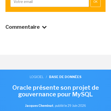
OK
Commentaire
LOGICIEL
/
BASE DE DONNÉES
Oracle présente son projet de
gouvernance pour MySQL
Jacques Cheminat
,
publié le 29 Juin 2026