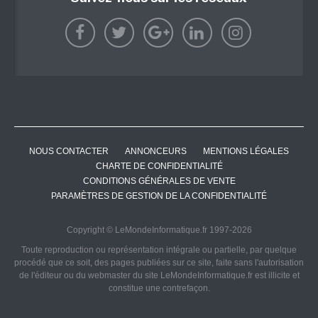
NOUS CONTACTER
ANNONCEURS
MENTIONS LÉGALES
CHARTE DE CONFIDENTIALITÉ
CONDITIONS GÉNÉRALES DE VENTE
PARAMÈTRES DE GESTION DE LA CONFIDENTIALITÉ
Copyright © LeMondeInformatique.fr 1997-2026
Toute reproduction ou représentation intégrale ou partielle, par quelque
procédé que ce soit, des pages publiées sur ce site, faite sans l'autorisation
de l'éditeur ou du webmaster du site LeMondeInformatique.fr est illicite et
constitue une contrefaçon.