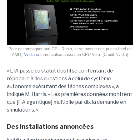
Pour accompagner son GPU Rubin, et se passer des puces Intel ou
AMD,
Nvidia
commercialise aussi son CPU Vera. (Crédit Nvidia)
« L’IA passe du statut d’outil se contentant de
répondre à des questions à celui de système
autonome exécutant des tâches complexes », a
indiqué M. Harris. « Les premières données montrent
que [l’IA agentique] multiplie par dix la demande en
simulations. »
Des installations annoncées