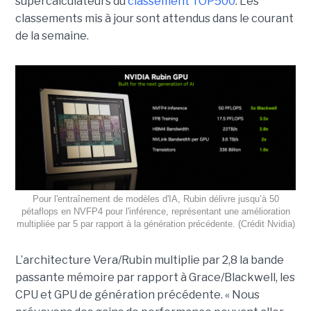
supercalculateurs du
classement TOP500
. Les
classements mis à jour sont attendus dans le courant
de la semaine.
Pour l'entraînement de modèles d'IA, Rubin délivre jusqu’à 50
pétaflops en NVFP4 pour l'inférence, représentant une amélioration
multipliée par 5 par rapport à la génération précédente. (Crédit Nvidia)
L’architecture Vera/Rubin multiplie par 2,8 la bande
passante mémoire par rapport à Grace/Blackwell, les
CPU et GPU de génération précédente. « Nous