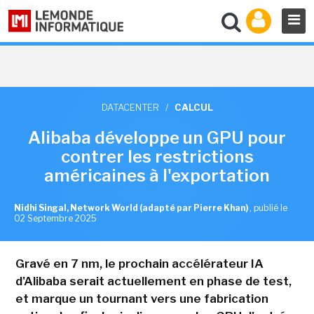
DATACENTER
/
CALCUL
Alibaba développe un GPU pour
contrer les restrictions
américaines à l'exportation
Nidhi Singal, Network World (adapté par Pierre Khan)
,
publié le
02 Septembre 2025
Gravé en 7 nm, le prochain accélérateur IA
d'Alibaba serait actuellement en phase de test,
et marque un tournant vers une fabrication