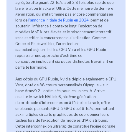
agrégée atteignant 22 To/s, soit 2,8 fois plus rapide que
la génération Blackwell Ultra. Cette mémoire de dernière
génération, qui n'était même pas encore commercialisée
lors de
l'annonce initiale de Rubin en 2024
, permet de
soutenir l'inférence à contexte long, l'exécution de
modèles MoE à lots élevés et le raisonnement interactif
sans sacrifier la concurrence ou l'utilisation. Comme
Grace et Blackwell hier, l'architecture
associant aujourd’hui les CPU Vera et les GPU Rubin
repose sur une approche d'extrême co-
conception impliquant six puces distinctes travaillant en
parfaite harmonie.
Aux côtés du GPU Rubin, Nvidia déploie également le CPU
Vera, doté de 88 cœurs personnalisés Olympus – sur
base Armv9.2 - optimisés pour les usines IA. Arrive
ensuite le switch NVLink 6, sixième génération
du protocole d'interconnexion à l'échelle du rack, offre
une bande passante GPU-à-GPU de 3,6 To/s, permettant
aux multiples circuits graphiques de coordonner leurs
tâches lors de l'exécution de modèles d'IA distribués.
Cette interconnexion ultrarapide constitue l'épine dorsale