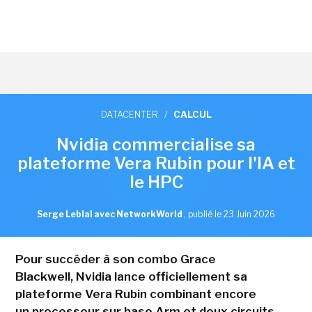
DATACENTER
/
CALCUL
Nvidia commercialise sa
plateforme Vera Rubin pour l'IA et
le HPC
Serge Leblal avec NetworkWorld
,
publié le 23 Juin 2026
Pour succéder à son combo Grace
Blackwell, Nvidia lance officiellement sa
plateforme Vera Rubin combinant encore
un processeur sur base Arm et deux circuits