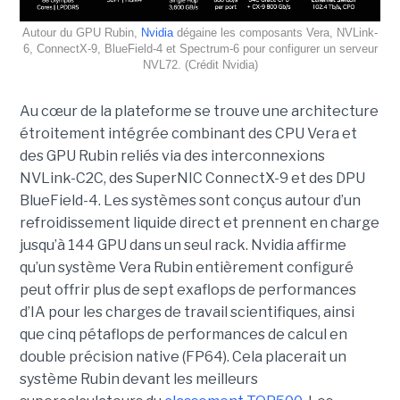
Autour du GPU Rubin,
Nvidia
dégaine les composants Vera, NVLink-
6, ConnectX-9, BlueField-4 et Spectrum-6 pour configurer un serveur
NVL72. (Crédit Nvidia)
Au cœur de la plateforme se trouve une architecture
étroitement intégrée combinant des CPU Vera et
des GPU Rubin reliés via des interconnexions
NVLink-C2C, des SuperNIC ConnectX-9 et des DPU
BlueField-4. Les systèmes sont conçus autour d’un
refroidissement liquide direct et prennent en charge
jusqu’à 144 GPU dans un seul rack.
Nvidia affirme
qu’un système Vera Rubin entièrement configuré
peut offrir plus de sept exaflops de performances
d’IA pour les charges de travail scientifiques, ainsi
que cinq pétaflops de performances de calcul en
double précision native (FP64). Cela placerait un
système Rubin devant les meilleurs