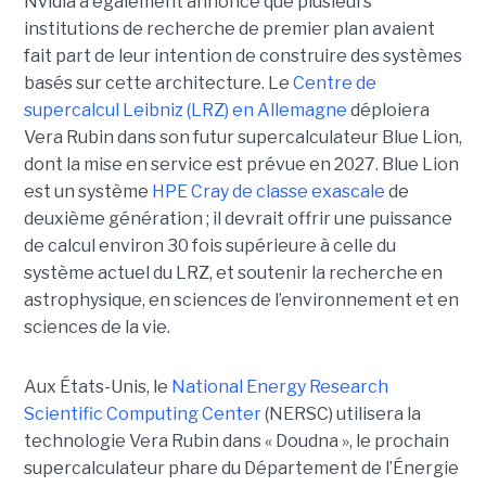
Nvidia a également annoncé que plusieurs
institutions de recherche de premier plan avaient
fait part de leur intention de construire des systèmes
basés sur cette architecture. Le
Centre de
supercalcul Leibniz (LRZ) en Allemagne
déploiera
Vera Rubin dans son futur supercalculateur Blue Lion,
dont la mise en service est prévue en 2027.
Blue Lion
est un système
HPE Cray de classe exascale
de
deuxième génération ; il devrait offrir une puissance
de calcul environ 30 fois supérieure à celle du
système actuel du LRZ, et soutenir la recherche en
astrophysique, en sciences de l’environnement et en
sciences de la vie.
Aux États-Unis, le
National Energy Research
Scientific Computing Center
(NERSC) utilisera la
technologie Vera Rubin dans « Doudna », le prochain
supercalculateur phare du Département de l’Énergie