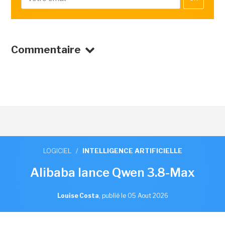
Commentaire
LOGICIEL
/
INTELLIGENCE ARTIFICIELLE
Alibaba lance Qwen 3.8-Max
Louise Costa
,
publié le 05 Aout 2026