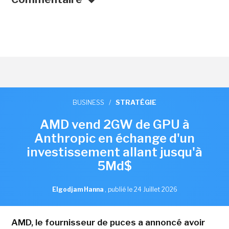
BUSINESS
/
STRATÉGIE
AMD vend 2GW de GPU à
Anthropic en échange d'un
investissement allant jusqu'à
5Md$
Elgodjam Hanna
,
publié le 24 Juillet 2026
AMD, le fournisseur de puces a annoncé avoir