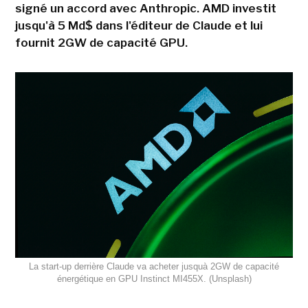
signé un accord avec Anthropic. AMD investit
jusqu'à 5 Md$ dans l'éditeur de Claude et lui
fournit 2GW de capacité GPU.
La start-up derrière Claude va acheter jusquà 2GW de capacité
énergétique en GPU Instinct MI455X. (Unsplash)