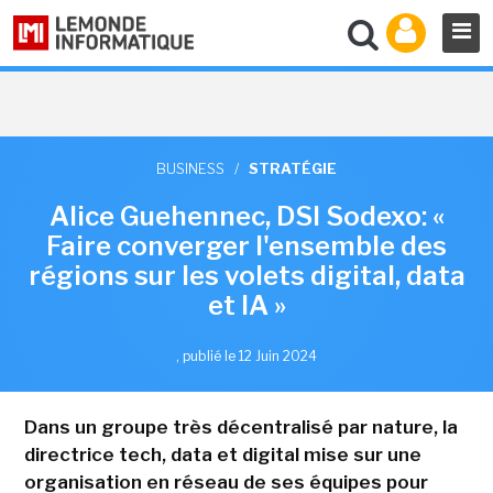
BUSINESS
/
STRATÉGIE
Alice Guehennec, DSI Sodexo: «
Faire converger l'ensemble des
régions sur les volets digital, data
et IA »
,
publié le 12 Juin 2024
Dans un groupe très décentralisé par nature, la
directrice tech, data et digital mise sur une
organisation en réseau de ses équipes pour