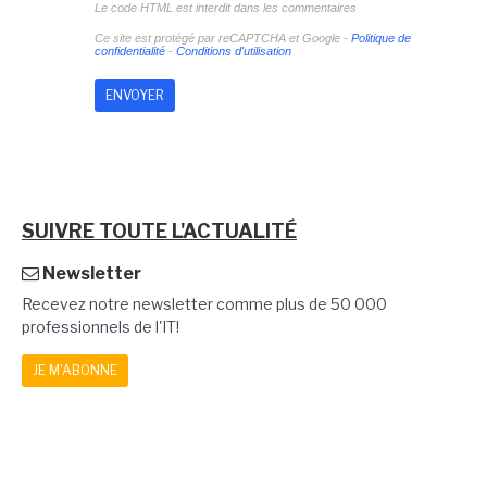
Le code HTML est interdit dans les commentaires
Ce site est protégé par reCAPTCHA et Google -
Politique de
confidentialité
-
Conditions d'utilisation
SUIVRE TOUTE L'ACTUALITÉ
Newsletter
Recevez notre newsletter comme plus de 50 000
professionnels de l'IT!
JE M'ABONNE