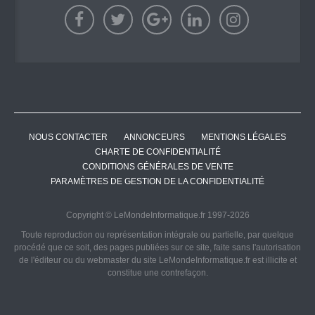
NOUS CONTACTER
ANNONCEURS
MENTIONS LÉGALES
CHARTE DE CONFIDENTIALITÉ
CONDITIONS GÉNÉRALES DE VENTE
PARAMÈTRES DE GESTION DE LA CONFIDENTIALITÉ
Copyright © LeMondeInformatique.fr 1997-2026
Toute reproduction ou représentation intégrale ou partielle, par quelque
procédé que ce soit, des pages publiées sur ce site, faite sans l'autorisation
de l'éditeur ou du webmaster du site LeMondeInformatique.fr est illicite et
constitue une contrefaçon.