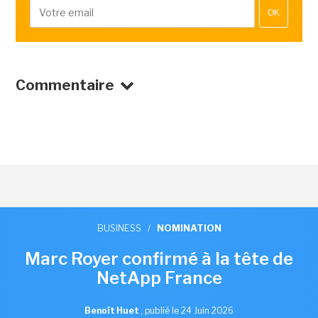
OK
Commentaire
BUSINESS
/
NOMINATION
Marc Royer confirmé à la tête de
NetApp France
Benoît Huet
,
publié le 24 Juin 2026