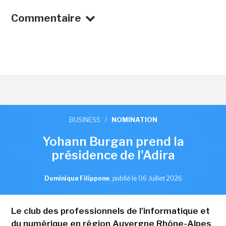
Commentaire
BUSINESS
/
NOMINATION
Yohann Burgan prend la
présidence de l'Adira
Dominique Filippone
,
publié le 06 Juillet 2026
Le club des professionnels de l'informatique et
du numérique en région Auvergne Rhône-Alpes