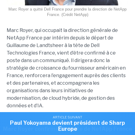
Marc Royer a quitté Dell France pour prendre la direction de NetApp
France. (Crédit NetApp)
Marc Royer, qui occupait la direction générale de
NetApp France par intérim depuis le départ de
Guillaume de Landtsheer à la tête de Dell
Technologies France, vient d’être confirmé à ce
poste dans un communiqué. Il dirigera donc la
stratégie de croissance du fournisseur américain en
France, renforcera l’engagement auprès des clients
et des partenaires, et accompagnera les
organisations dans leurs initiatives de
modernisation, de cloud hybride, de gestion des
données et d’IA.
ARTICLE SUIVANT
ARTICLE SUIVANT
Chez NetApp depuis janvier dernier, Marc Royer
Romain Passilly prend la direction de Visma
Paul Yokoyama devient président de Sharp
ARTICLE SUIVANT
Marc Royer confirmé à la tête de NetApp France
Europe
France
patientait en occupant le stratégique poste