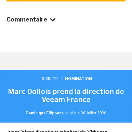
Commentaire
BUSINESS
/
NOMINATION
Marc Dollois prend la direction de
Veeam France
Dominique Filippone
,
publié le 08 Juillet 2026