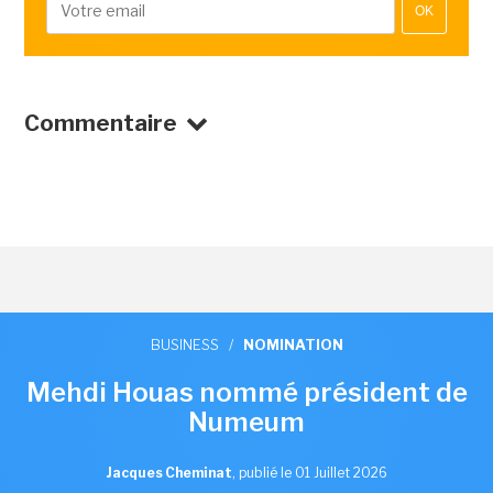
OK
Commentaire
BUSINESS
/
NOMINATION
Mehdi Houas nommé président de
Numeum
Jacques Cheminat
,
publié le 01 Juillet 2026