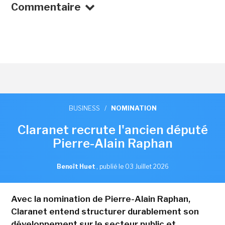
Commentaire
BUSINESS
/
NOMINATION
Claranet recrute l'ancien député
Pierre-Alain Raphan
Benoît Huet
,
publié le 03 Juillet 2026
Avec la nomination de Pierre-Alain Raphan,
Claranet entend structurer durablement son
développement sur le secteur public et