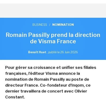
BUSINESS
/
NOMINATION
Romain Passilly prend la direction
de Visma France
Benoît Huet
,
publié le 26 Juin 2026
Pour gérer sa croissance et unifier ses filiales
françaises, l'éditeur Visma annonce la
nomination de Romain Passilly au poste de
directeur France. Co-fondateur d'Inqom, ce
dernier travaillera de concert avec Olivier
Constant.