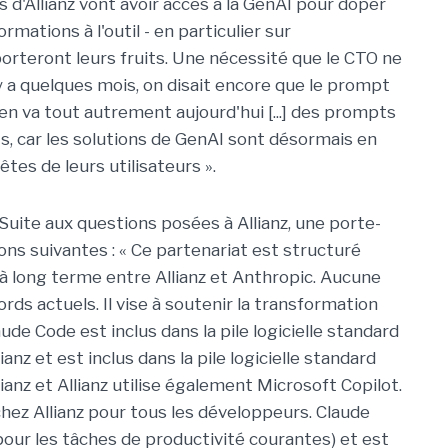
 d'Allianz vont avoir accès à la GenAI pour doper
ormations à l'outil - en particulier sur
orteront leurs fruits. Une nécessité que le CTO ne
 y a quelques mois, on disait encore que le prompt
l en va tout autrement aujourd'hui [...] des prompts
ts, car les solutions de GenAI sont désormais en
tes de leurs utilisateurs ».
Suite aux questions posées à Allianz, une porte-
ons suivantes : « Ce partenariat est structuré
 long terme entre Allianz et Anthropic. Aucune
ords actuels. Il vise à soutenir la transformation
aude Code est inclus dans la pile logicielle standard
anz et est inclus dans la pile logicielle standard
lianz et Allianz utilise également Microsoft Copilot.
 chez Allianz pour tous les développeurs. Claude
our les tâches de productivité courantes) et est