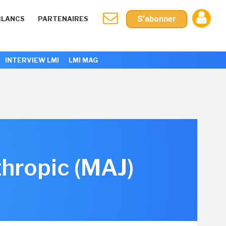
S'abonner
BLANCS
PARTENAIRES
INTERVIEW LMI
LMI MAG
thropic (MAJ)