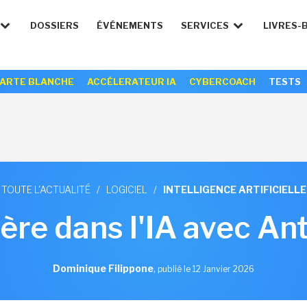
DOSSIERS
ÉVÉNEMENTS
SERVICES
LIVRES-
ARTE BLANCHE
ACCÉLERATEUR IA
CYBERCOACH
TESTS
TOUTE L'ACTUALITÉ
/
LOGICIEL
/
INTELLIGENCE ARTIFICIELLE
lère dans l'IA avec An
Dominique Filippone
,
publié le 12 Janvier 2026