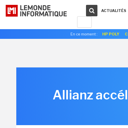
ACTUALITÉS
En ce moment :
HP POLY
C
Allianz accé