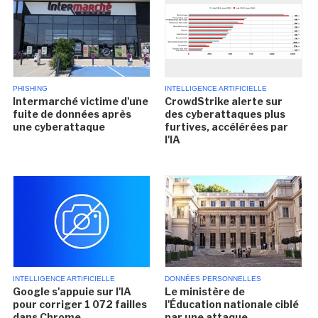
PHISHING
INTELLIGENCE ARTIFICIELLE
Intermarché victime d'une
CrowdStrike alerte sur
fuite de données après
des cyberattaques plus
une cyberattaque
furtives, accélérées par
l'IA
INTELLIGENCE ARTIFICIELLE
DONNÉES PERSONNELLES
Google s'appuie sur l'IA
Le ministère de
pour corriger 1 072 failles
l'Éducation nationale ciblé
dans Chrome
par une attaque