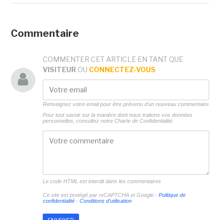
Commentaire
COMMENTER CET ARTICLE EN TANT QUE
VISITEUR
OU
CONNECTEZ-VOUS
Renseignez votre email pour être prévenu d'un nouveau commentaire
Pour tout savoir sur la manière dont nous traitons vos données
personnelles, consultez notre
Charte de Confidentialité.
Le code HTML est interdit dans les commentaires
Ce site est protégé par reCAPTCHA et Google -
Politique de
confidentialité
-
Conditions d'utilisation