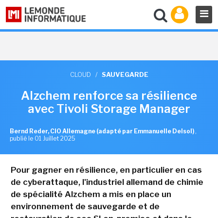
CLOUD
/
SAUVEGARDE
Alzchem renforce sa résilience
avec Tivoli Storage Manager
Bernd Reder, CIO Allemagne (adapté par Emmanuelle Delsol)
,
publié le 01 Juillet 2025
Pour gagner en résilience, en particulier en cas
de cyberattaque, l'industriel allemand de chimie
de spécialité Alzchem a mis en place un
environnement de sauvegarde et de