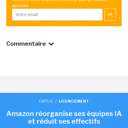
abonnés
OK
Commentaire
EMPLOI
/
LICENCIEMENT
Amazon réorganise ses équipes IA
et réduit ses effectifs