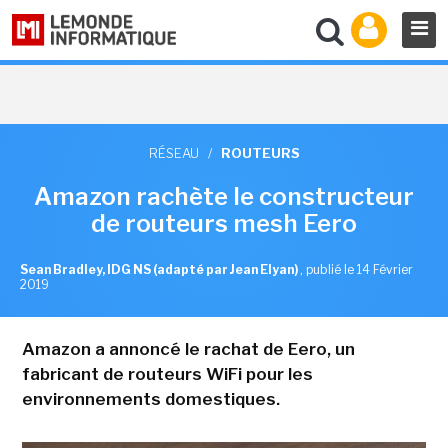
RÉSEAU
/
ROUTEURS
Amazon rachète le constructeur
de routeurs mesh Eero
Sean Bradley, IDG NS (adapté par Jean Elyan)
,
publié le 14 Février
2019
Amazon a annoncé le rachat de Eero, un
fabricant de routeurs WiFi pour les
environnements domestiques.