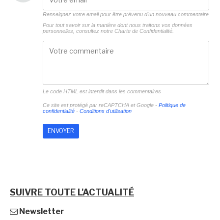
Renseignez votre email pour être prévenu d'un nouveau commentaire
Pour tout savoir sur la manière dont nous traitons vos données
personnelles, consultez notre
Charte de Confidentialité.
Le code HTML est interdit dans les commentaires
Ce site est protégé par reCAPTCHA et Google -
Politique de
confidentialité
-
Conditions d'utilisation
SUIVRE TOUTE L'ACTUALITÉ
Newsletter