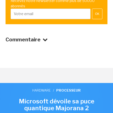
Recevez notre newsletter comme plus de 50000
abonnés
OK
Commentaire
HARDWARE
/
PROCESSEUR
Microsoft dévoile sa puce
quantique Majorana 2