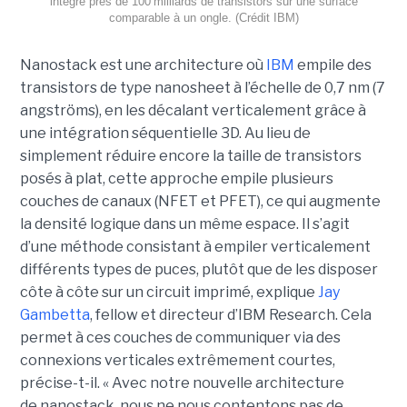
intègre près de 100 milliards de transistors sur une surface
comparable à un ongle. (Crédit IBM)
Nanostack est une architecture où
IBM
empile des
transistors de type nanosheet à l’échelle de 0,7 nm (7
angströms), en les décalant verticalement grâce à
une intégration séquentielle 3D. Au lieu de
simplement réduire encore la taille de transistors
posés à plat, cette approche empile plusieurs
couches de canaux (NFET et PFET), ce qui augmente
la densité logique dans un même espace. Il s’agit
d’une méthode consistant à empiler verticalement
différents types de puces, plutôt que de les disposer
côte à côte sur un circuit imprimé, explique
Jay
Gambetta
, fellow et directeur d’IBM Research. Cela
permet à ces couches de communiquer via des
connexions verticales extrêmement courtes,
précise-t-il. « Avec notre nouvelle architecture
de nanostack, nous ne nous contentons pas de