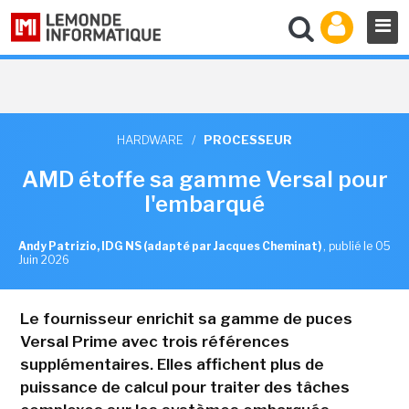
HARDWARE
/
PROCESSEUR
AMD étoffe sa gamme Versal pour
l'embarqué
Andy Patrizio, IDG NS (adapté par Jacques Cheminat)
,
publié le 05
Juin 2026
Le fournisseur enrichit sa gamme de puces
Versal Prime avec trois références
supplémentaires. Elles affichent plus de
puissance de calcul pour traiter des tâches