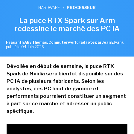
HARDWARE
/
PROCESSEUR
La puce RTX Spark sur Arm
redessine le marché des PC IA
Prasanth Aby Thomas, Computerworld (adapté par Jean Elyan)
,
publié le 04 Juin 2026
Dévoilée en début de semaine, la puce RTX
Spark de Nvidia sera bientôt disponible sur des
PC IA de plusieurs fabricants. Selon les
analystes, ces PC haut de gamme et
performants pourraient constituer un segment
à part sur ce marché et adresser un public
spécifique.