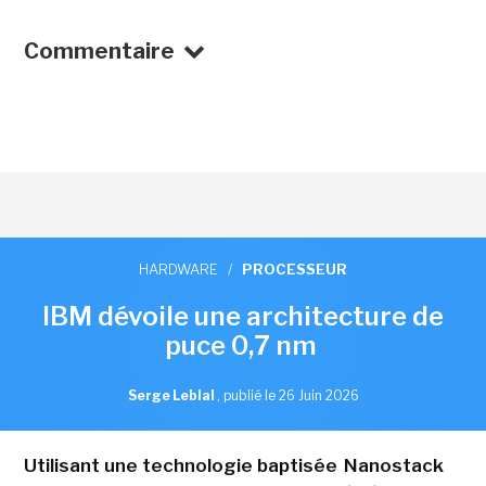
Commentaire
HARDWARE
/
PROCESSEUR
IBM dévoile une architecture de
puce 0,7 nm
Serge Leblal
,
publié le 26 Juin 2026
Utilisant une technologie baptisée Nanostack