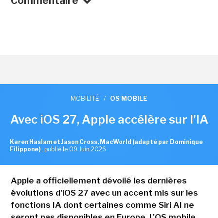
Commentaire
MOBILITÉ
/
OS MOBILE
Avec iOS 27, Apple accélère sur l'IA
Karen Haslam et Jason Cross, MacWorld (adapté par Dominique
Filippone)
,
publié le 09 Juin 2026
Apple a officiellement dévoilé les dernières
évolutions d'iOS 27 avec un accent mis sur les
fonctions IA dont certaines comme Siri AI ne
seront pas disponibles en Europe. L'OS mobile