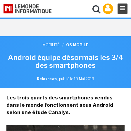
MOBILITÉ
/
OS MOBILE
Android équipe désormais les 3/4
des smartphones
Relaxnews
,
publié le 10 Mai 2013
Les trois quarts des smartphones vendus
dans le monde fonctionnent sous Android
selon une étude Canalys.