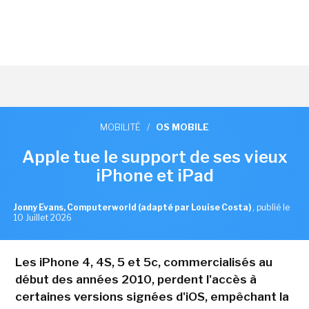
MOBILITÉ
/
OS MOBILE
Apple tue le support de ses vieux
iPhone et iPad
Jonny Evans, Computerworld (adapté par Louise Costa)
,
publié le
10 Juillet 2026
Les iPhone 4, 4S, 5 et 5c, commercialisés au
début des années 2010, perdent l'accès à
certaines versions signées d'iOS, empêchant la