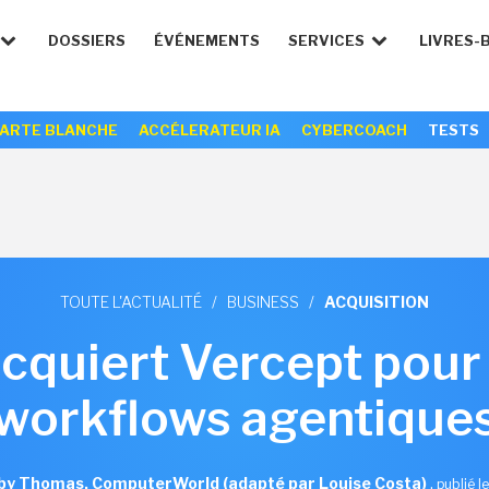
DOSSIERS
ÉVÉNEMENTS
SERVICES
LIVRES-
ARTE BLANCHE
ACCÉLERATEUR IA
CYBERCOACH
TESTS
TOUTE L'ACTUALITÉ
/
BUSINESS
/
ACQUISITION
cquiert Vercept pour
workflows agentique
by Thomas, ComputerWorld (adapté par Louise Costa)
,
publié 