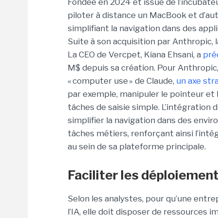
Fondée en 2024 et issue de l’incubate
piloter à distance un MacBook et d’aut
simplifiant la navigation dans des app
Suite à son acquisition par
Anthropic
,
La CEO de Vercpet, Kiana Ehsani, a
préc
M$ depuis sa création. Pour
Anthropic
« computer use » de
Claude
,
un axe str
par exemple, manipuler le pointeur et l
tâches de saisie simple. L’intégratio
simplifier la navigation dans des env
tâches métiers, renforçant ainsi l’int
au sein de sa plateforme principale.
Faciliter les déploiement
Selon les analystes, pour qu’une entr
l’IA, elle doit disposer de ressources 