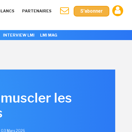
S'abonner
BLANCS
PARTENAIRES
INTERVIEW LMI
LMI MAG
 muscler les
s
le 03 Mars 2026