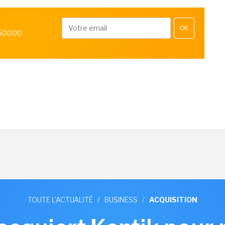
OK
 50000
TOUTE L'ACTUALITÉ
/
BUSINESS
/
ACQUISITION