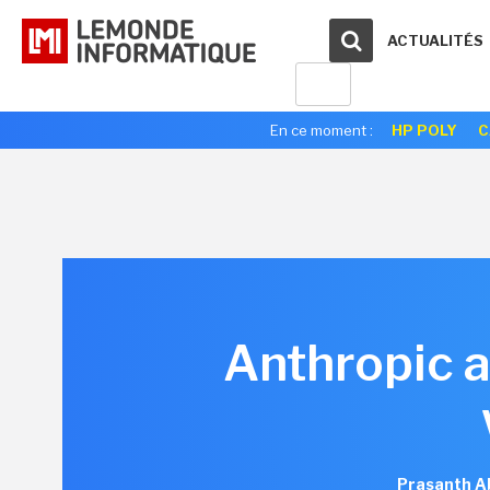
ACTUALITÉS
En ce moment :
HP POLY
C
Anthropic a
Prasanth A