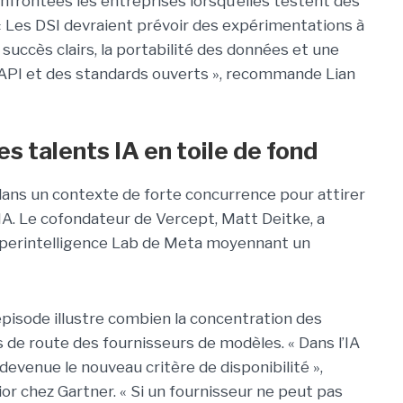
confrontées les entreprises lorsqu’elles testent des
 Les DSI devraient prévoir des expérimentations à
succès clairs, la portabilité des données et une
 API et des standards ouverts », recommande Lian
s talents IA en toile de fond
dans un contexte de forte concurrence pour attirer
 IA. Le cofondateur de Vercept, Matt Deitke, a
uperintelligence Lab de
Meta moyennant un
 épisode illustre combien la concentration des
s de route des fournisseurs de modèles. « Dans l’IA
 devenue le nouveau critère de disponibilité »,
ior chez
Gartner
. « Si un fournisseur ne peut pas