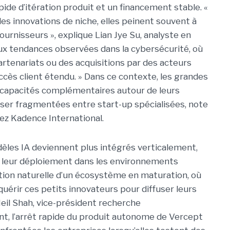
pide d’itération produit et un financement stable. «
des innovations de niche, elles peinent souvent à
ournisseurs », explique Lian Jye Su, analyste en
aux tendances observées dans la cybersécurité, où
artenariats ou des acquisitions par des acteurs
accès client étendu. » Dans ce contexte, les grandes
 capacités complémentaires autour de leurs
sser fragmentées entre start-up spécialisées, note
hez
Kadence International
.
dèles IA deviennent plus intégrés verticalement,
nt leur déploiement dans les environnements
lution naturelle d’un écosystème en maturation, où
quérir ces petits innovateurs pour diffuser leurs
Neil Shah, vice-président recherche
nt, l’arrêt rapide du produit autonome de Vercept