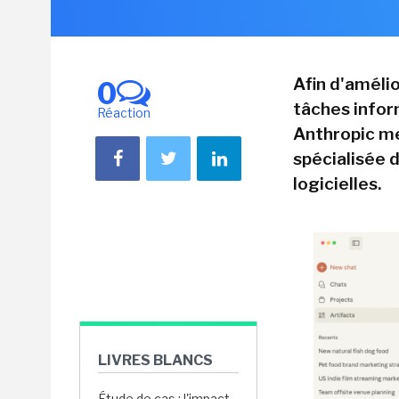
Afin d'améli
0
tâches info
Réaction
Anthropic me
spécialisée 
logicielles.
LIVRES BLANCS
Étude de cas : l'impact