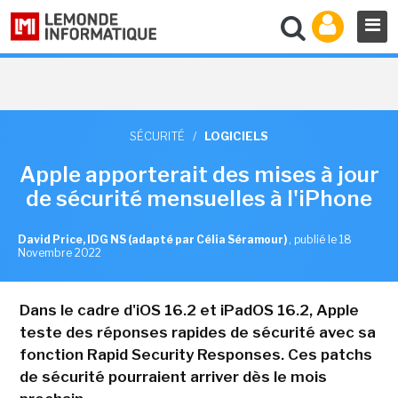
SÉCURITÉ
/
LOGICIELS
Apple apporterait des mises à jour
de sécurité mensuelles à l'iPhone
David Price, IDG NS (adapté par Célia Séramour)
,
publié le 18
Novembre 2022
Dans le cadre d'iOS 16.2 et iPadOS 16.2, Apple
teste des réponses rapides de sécurité avec sa
fonction Rapid Security Responses. Ces patchs
de sécurité pourraient arriver dès le mois