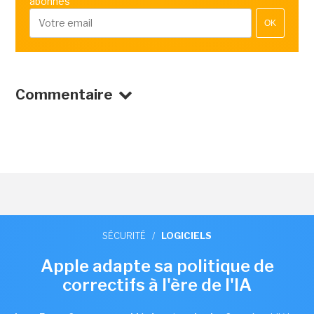
abonnés
OK
Commentaire
SÉCURITÉ
/
LOGICIELS
Apple adapte sa politique de
correctifs à l'ère de l'IA